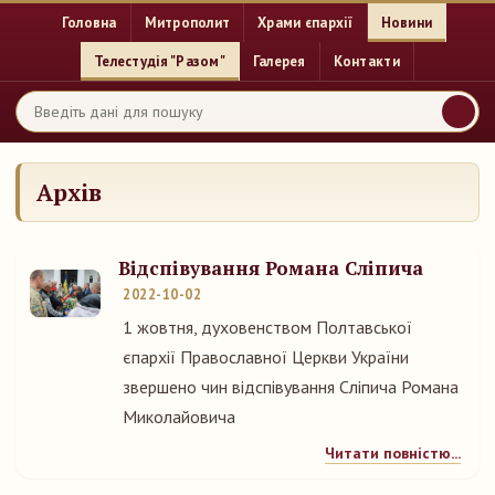
Головна
Митрополит
Храми єпархії
Новини
Телестудія "Разом"
Галерея
Контакти
Архів
Відспівування Романа Сліпича
2022-10-02
1 жовтня, духовенством Полтавської
єпархії Православної Церкви України
звершено чин відспівування Сліпича Романа
Миколайовича
Читати повністю...