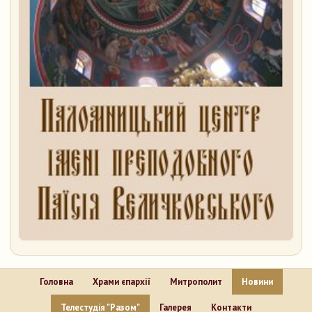
Головна
Храми єпархії
Митрополит
Новини
Телестудія "Разом"
Галерея
Контакти