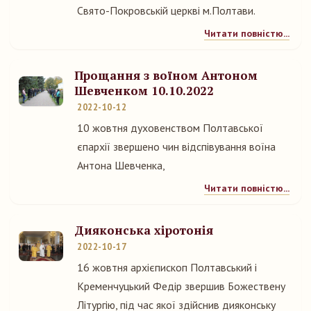
Свято-Покровській церкві м.Полтави.
Читати повністю...
Прощання з воїном Антоном
Шевченком 10.10.2022
2022-10-12
10 жовтня духовенством Полтавської
єпархії звершено чин відспівування воїна
Антона Шевченка,
Читати повністю...
Дияконська хіротонія
2022-10-17
16 жовтня архієпископ Полтавський і
Кременчуцький Федір звершив Божествену
Літургію, під час якої здійснив дияконську