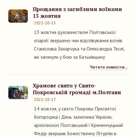
Прощання з загиблими воїнами
13 жовтня
2022-10-13
13 жовтня духовенством Полтавської
єпархії звершено чин відспівування воїнів
Станіслава Захарчука та Олександра Теслі,
які загинули у бою за Батьківщину
Читати повністю...
Храмове свято у Свято-
Покровській громаді м.Полтави
2022-10-17
14 жовтня, у свято Покрови Пресвятої
Богородиці і День захисника України,
архієпископ Полтавський і Кременчуцький
Федір звершив Божественну Літургію в