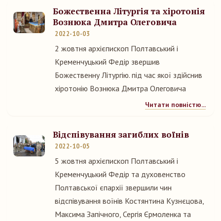
Божественна Літургія та хіротонія
Вознюка Дмитра Олеговича
2022-10-03
2 жовтня архієпископ Полтавський і
Кременчуцький Федір звершив
Божественну Літургію. під час якої здійснив
хіротонію Вознюка Дмитра Олеговича
Читати повністю...
Відспівування загиблих воїнів
2022-10-05
5 жовтня архієпископ Полтавський і
Кременчуцький Федір та духовенство
Полтавської єпархії звершили чин
відспівування воїнів Костянтина Кузнєцова,
Максима Запічного, Сергія Єрмоленка та