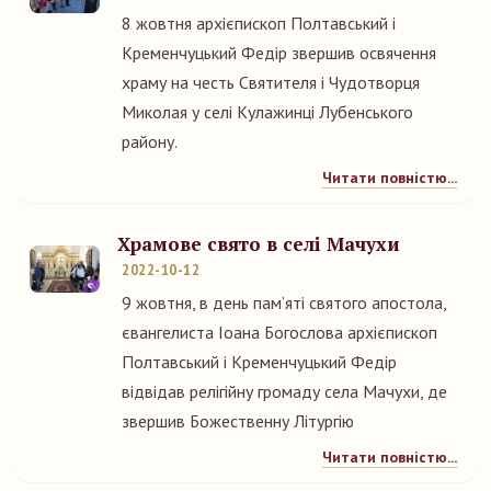
8 жовтня архієпископ Полтавський і
Кременчуцький Федір звершив освячення
храму на честь Святителя і Чудотворця
Миколая у селі Кулажинці Лубенського
району.
Читати повністю...
Храмове свято в селі Мачухи
2022-10-12
9 жовтня, в день пам’яті святого апостола,
євангелиста Іоана Богослова архієпископ
Полтавський і Кременчуцький Федір
відвідав релігійну громаду села Мачухи, де
звершив Божественну Літургію
Читати повністю...