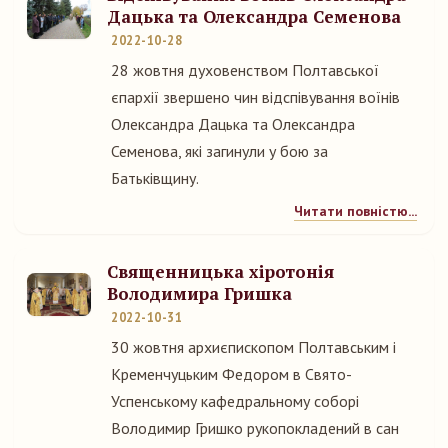
Дацька та Олександра Семенова
2022-10-28
28 жовтня духовенством Полтавської
єпархії звершено чин відспівування воїнів
Олександра Дацька та Олександра
Семенова, які загинули у бою за
Батьківщину.
Читати повністю...
Священницька хіротонія
Володимира Гришка
2022-10-31
30 жовтня архиєпископом Полтавським і
Кременчуцьким Федором в Свято-
Успенському кафедральному соборі
Володимир Гришко рукопокладений в сан