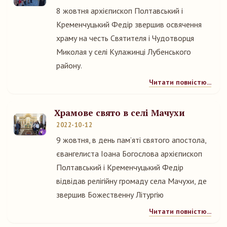
8 жовтня архієпископ Полтавський і
Кременчуцький Федір звершив освячення
храму на честь Святителя і Чудотворця
Миколая у селі Кулажинці Лубенського
району.
Читати повністю...
Храмове свято в селі Мачухи
2022-10-12
9 жовтня, в день пам’яті святого апостола,
євангелиста Іоана Богослова архієпископ
Полтавський і Кременчуцький Федір
відвідав релігійну громаду села Мачухи, де
звершив Божественну Літургію
Читати повністю...