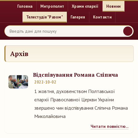
Головна
Митрополит
Храми єпархії
Новини
Телестудія "Разом"
Галерея
Контакти
Архів
Відспівування Романа Сліпича
2022-10-02
1 жовтня, духовенством Полтавської
єпархії Православної Церкви України
звершено чин відспівування Сліпича Романа
Миколайовича
Читати повністю...