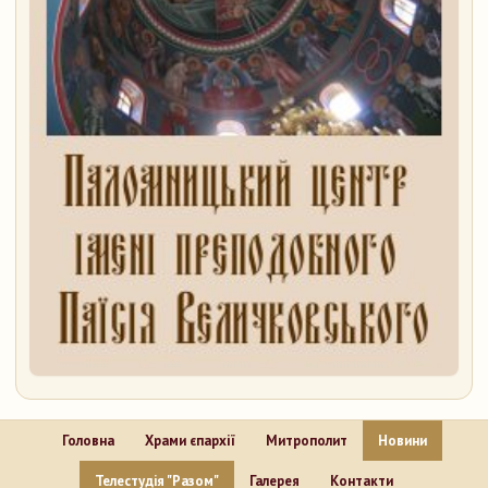
Головна
Храми єпархії
Митрополит
Новини
Телестудія "Разом"
Галерея
Контакти