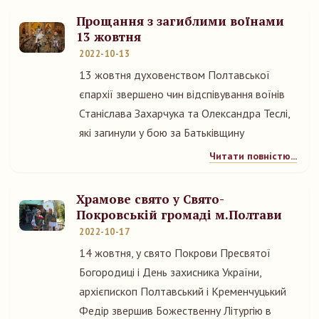
Прощання з загиблими воїнами
13 жовтня
2022-10-13
13 жовтня духовенством Полтавської
єпархії звершено чин відспівування воїнів
Станіслава Захарчука та Олександра Теслі,
які загинули у бою за Батьківщину
Читати повністю...
Храмове свято у Свято-
Покровській громаді м.Полтави
2022-10-17
14 жовтня, у свято Покрови Пресвятої
Богородиці і День захисника України,
архієпископ Полтавський і Кременчуцький
Федір звершив Божественну Літургію в