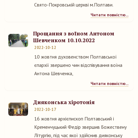
Свято-Покровській церкві м.Полтави.
Читати повністю...
Прощання з воїном Антоном
Шевченком 10.10.2022
2022-10-12
10 жовтня духовенством Полтавської
єпархії звершено чин відспівування воїна
Антона Шевченка,
Читати повністю...
Дияконська хіротонія
2022-10-17
16 жовтня архієпископ Полтавський і
Кременчуцький Федір звершив Божествену
Літургію, під час якої здійснив дияконську