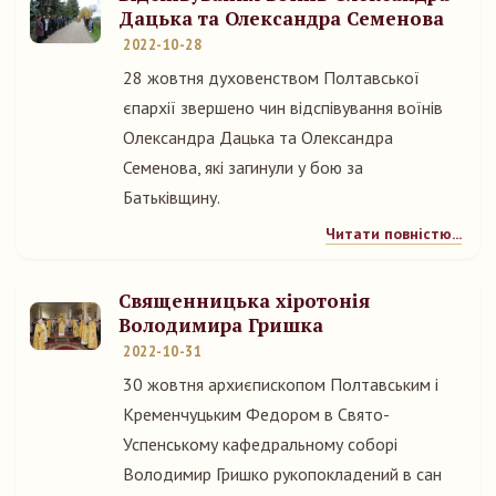
Дацька та Олександра Семенова
2022-10-28
28 жовтня духовенством Полтавської
єпархії звершено чин відспівування воїнів
Олександра Дацька та Олександра
Семенова, які загинули у бою за
Батьківщину.
Читати повністю...
Священницька хіротонія
Володимира Гришка
2022-10-31
30 жовтня архиєпископом Полтавським і
Кременчуцьким Федором в Свято-
Успенському кафедральному соборі
Володимир Гришко рукопокладений в сан