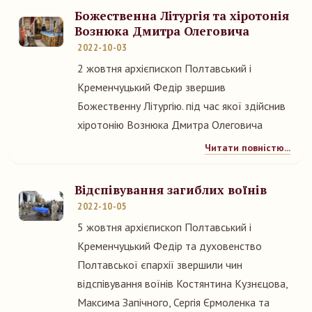
Божественна Літургія та хіротонія
Вознюка Дмитра Олеговича
2022-10-03
2 жовтня архієпископ Полтавський і
Кременчуцький Федір звершив
Божественну Літургію. під час якої здійснив
хіротонію Вознюка Дмитра Олеговича
Читати повністю...
Відспівування загиблих воїнів
2022-10-05
5 жовтня архієпископ Полтавський і
Кременчуцький Федір та духовенство
Полтавської єпархії звершили чин
відспівування воїнів Костянтина Кузнєцова,
Максима Запічного, Сергія Єрмоленка та