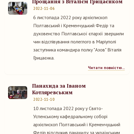
Прощання з Віталієм Грицаєнком
2022-11-06
6 листопада 2022 року архієпископ
Полтавський і Кременчуцький Федір та
духовенство Полтавської єпархії звершили
чин відспівування полеглого в Маріуполі
заступника командира полку "Азов" Віталія
Грицаєнка.
Читати повністю...
Панахида за Іваном
Котляревським
2022-11-10
10 листопада 2022 року у Свято-
Успенському кафедральному соборі
архієпископ Полтавський і Кременчуцький
Федір відслужив панахиду за українським