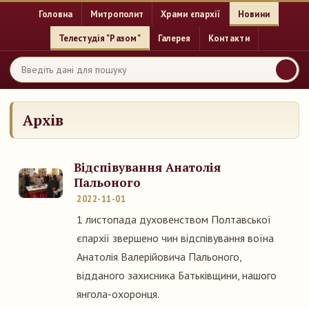
Головна
Митрополит
Храми єпархії
Новини
Телестудія "Разом"
Галерея
Контакти
Архів
Відспівування Анатолія
Пальоного
2022-11-01
1 листопада духовенством Полтавської
єпархії звершено чин відспівування воїна
Анатолія Валерійовича Пальоного,
відданого захисника Батьківщини, нашого
янгола-охоронця.