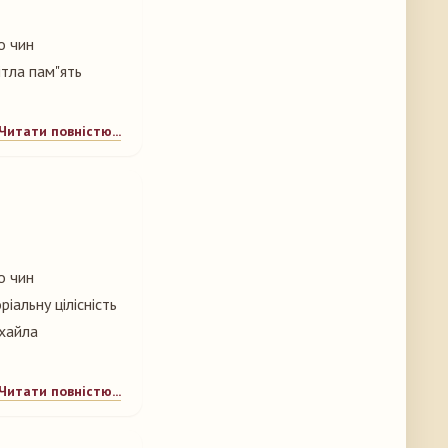
о чин
ітла пам"ять
Читати повністю...
о чин
ріальну цілісність
ихайла
Читати повністю...