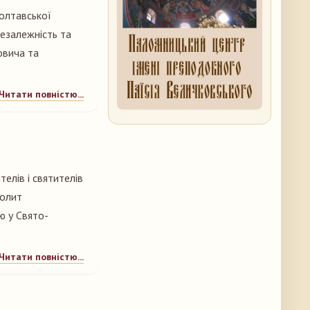
олтавської
незалежність та
овича та
Читати повністю...
елів і святителів
полит
ю у Свято-
Читати повністю...