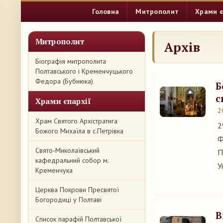
Головна
Митрополит
Храми є
Митрополит
Архів
Біографія митрополита
Полтавського і Кременчуцького
Федора (Бубнюка)
Б
с
Храми єпархії
2
Храм Святого Архістратига
2
Божого Михаїла в с.Петрівка
Ф
Свято-Миколаївський
П
кафедральний собор м.
У
Кременчука
Церква Покрови Пресвятої
Богородиці у Полтаві
В
Список парафій Полтавської