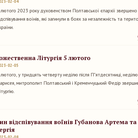
023-02-04
 лютого 2023 року духовенством Полтавської єпархії звершено
ідспівування воїнів, які загинули в боях за незалежність та терито
країни.
ожественна Літургія 5 лютого
023-02-05
 лютого, у тридцять четверту неділю після П"ятдесятниці, неділю
арисея, митрополит Полтавський і Кременчуцький Федір зверш
ітургію.
ин відспівування воїнів Губанова Артема т
ергія
023-02-08