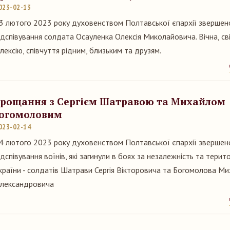
023-02-13
3 лютого 2023 року духовенством Полтавської єпархії звершен
ідспівування солдата Осауленка Олексія Миколайовича. Вічна, св
лексію, співчуття рідним, близьким та друзям.
рощання з Сергієм Шатравою та Михайлом
огомоловим
023-02-14
4 лютого 2023 року духовенством Полтавської єпархії звершен
ідспівування воїнів, які загинули в боях за незалежність та терито
країни - солдатів Шатрави Сергія Вікторовича та Богомолова М
лександровича