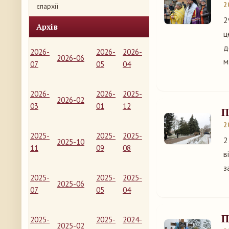
2
єпархії
2
Архів
ц
д
2026-
2026-
2026-
2026-06
м
07
05
04
2026-
2026-
2025-
2026-02
03
01
12
П
2
2025-
2025-
2025-
2
2025-10
11
09
08
в
з
2025-
2025-
2025-
2025-06
07
05
04
П
2025-
2025-
2024-
2025-02