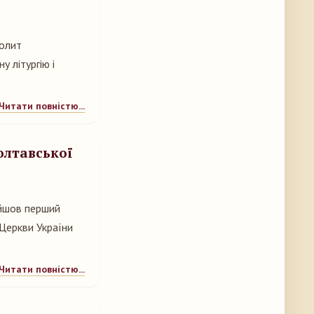
полит
 літургію і
Читати повністю...
олтавської
ойшов перший
 Церкви України
Читати повністю...