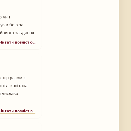
о чин
ув в бою за
бойового завдання
Читати повністю...
едір разом з
нів - капітана
ладислава
Читати повністю...