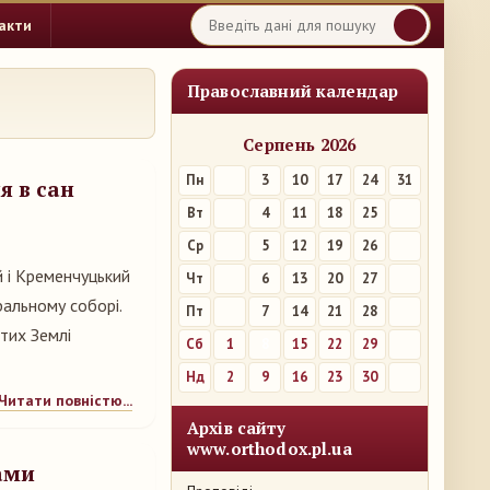
акти
Православний календар
Серпень 2026
Пн
3
10
17
24
31
я в сан
Вт
4
11
18
25
Ср
5
12
19
26
й і Кременчуцький
Чт
6
13
20
27
альному соборі.
Пт
7
14
21
28
ятих Землі
Сб
1
8
15
22
29
Нд
2
9
16
23
30
Читати повністю...
Архів сайту
www.orthodox.pl.ua
ами