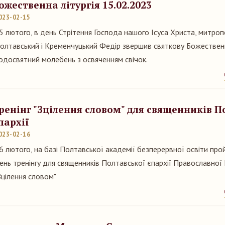
ожественна літургія 15.02.2023
023-02-15
5 лютого, в день Стрітення Господа нашого Ісуса Христа, митро
олтавський і Кременчуцький Федір звершив святкову Божественну
одосвятний молебень з освяченням свічок.
ренінг "Зцілення словом" для священників П
пархії
023-02-16
6 лютого, на базі Полтавської академії безперервної освіти пр
ень тренінгу для священників Полтавської єпархії Православної
Зцілення словом"