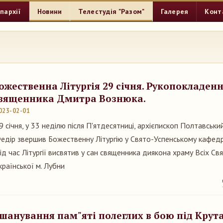
пархії
Новини
Телестудія "Разом"
Галерея
Конт
ожественна Літургія 29 січня. Рукопокладенн
вященника Дмитра Вознюка.
023-02-01
9 січня, у 33 неділю після П'ятдесятниці, архієпископ Полтавськи
едір звершив Божественну Літургію у Свято-Успенському кафедр
ід час Літургії висвятив у сан священника диякона храму Всіх Св
країнської м. Лубни
шанування пам"яті полеглих в бою під Крут