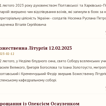
1 лютого 2023 року духовенством Полтавської та Харківсько-П
пархій звершено чин відспівування воїнів, які загинули в боях за 
ериторіальну цілісність України - солдатів Носенка Руслана Петр
ладченка Віталія Сергійовича
ожественна Літургія 12.02.2023
023-02-12
2 лютого, у Неділю блудного сина, свято Собору вселенських учит
асиля Великого, Григорія Богослова та Іоана Золотоусто, митро
олтавський і Кременчуцький Федір звершив Божественну Літургі
спенському кафедральному соборі.
рощання із Олексієм Осауленком