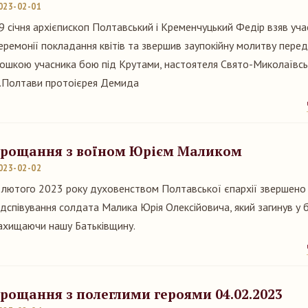
023-02-01
9 січня архієпископ Полтавський і Кременчуцький Федір взяв уча
еремонії покладання квітів та звершив заупокійну молитву пере
ошкою учасника бою під Крутами, настоятеля Свято-Миколаївсь
.Полтави протоієрея Демида
рощання з воїном Юрієм Маликом
023-02-02
 лютого 2023 року духовенством Полтавської єпархії звершено
ідспівування солдата Малика Юрія Олексійовича, який загинув у 
ахищаючи нашу Батьківщину.
рощання з полеглими героями 04.02.2023