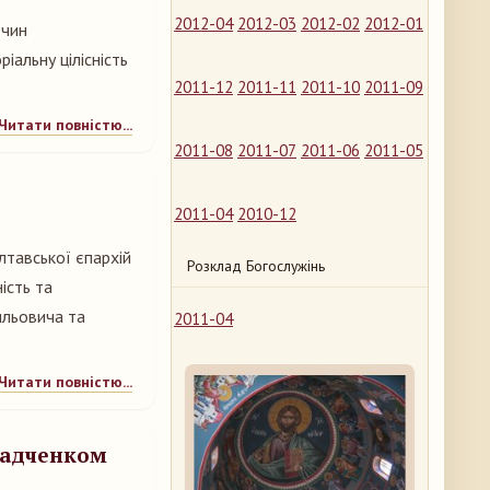
2012-04
2012-03
2012-02
2012-01
 чин
ріальну цілісність
2011-12
2011-11
2011-10
2011-09
Читати повністю...
2011-08
2011-07
2011-06
2011-05
2011-04
2010-12
тавської єпархій
Розклад Богослужінь
ість та
ильовича та
2011-04
Читати повністю...
ладченком