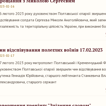
рощання з Миколою Сергеєвим
023-02-16
6 лютого 2023 року духовенством Полтавської єпархії звершен
ідспівування солдата Сергеєва Миколи Анатолійовича, який загин
езалежність та територіальну цілісність України, при виконанні 
ин відспівування полеглих воїнів 17.02.2023
023-02-17
7 лютого 2023 року митрополит Полтавський і Кременчуцький Ф
уховенством Полтавської єпархії звершили чин відспівування вої
утенка Геннадія Юрійовича, старшого лейтенанта Станкевича В
лександровича, старшого сержант
авершення тренінгу "Зцілення словом"