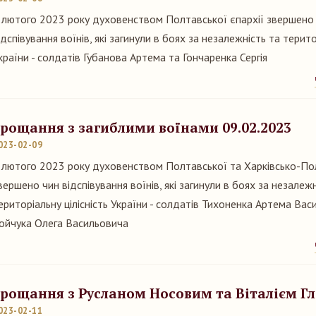
 лютого 2023 року духовенством Полтавської єпархії звершено
ідспівування воїнів, які загинули в боях за незалежність та терито
країни - солдатів Губанова Артема та Гончаренка Сергія
рощання з загиблими воїнами 09.02.2023
023-02-09
 лютого 2023 року духовенством Полтавської та Харківсько-Пол
вершено чин відспівування воїнів, які загинули в боях за незалежн
ериторіальну цілісність України - солдатів Тихоненка Артема Вас
ойчука Олега Васильовича
рощання з Русланом Носовим та Віталієм Г
023-02-11