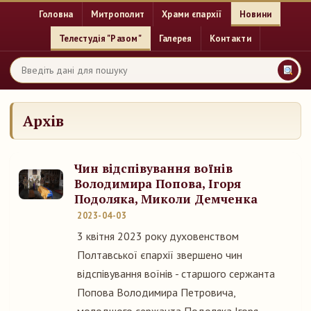
Головна
Митрополит
Храми єпархії
Новини
Телестудія "Разом"
Галерея
Контакти
Архів
Чин відспівування воїнів
Володимира Попова, Ігоря
Подоляка, Миколи Демченка
2023-04-03
3 квітня 2023 року духовенством
Полтавської єпархії звершено чин
відспівування воїнів - старшого сержанта
Попова Володимира Петровича,