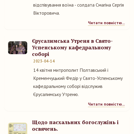
відспівування воїна - солдата Смагіна Сергія
Вікторовича.
Читати повністю...
Єрусалимська Утреня в Свято-
Успенському кафедральному
соборі
2023-04-14
14 квітня митрополит Полтавський і
Кременчуцький Федір у Свято-Успенському
кафедральному соборі відслужив
Єрусалимську Утреню.
Читати повністю...
Щодо пасхальних богослужінь і
освячень.