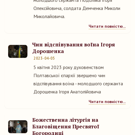
молодшого сержанта Подоляка Ігоря
Олексійовича, солдата Демченка Миколи
Миколайовича.
Читати повністю...
Чин відспівування воїна Ігоря
Дорошенка
2023-04-05
5 квітня 2023 року духовенством
Полтавської єпархії звершено чин
відспівування воїна - молодшого сержанта
Дорошенка Ігоря Анатолійовича
Читати повністю...
Божественна літургія на
Благовіщення Пресвятої
Богородиці