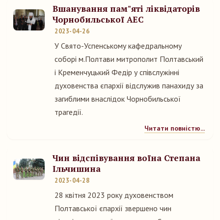
Вшанування пам"яті ліквідаторів
Чорнобильської АЕС
2023-04-26
У Свято-Успенському кафедральному
соборі м.Полтави митрополит Полтавський
і Кременчуцький Федір у співслужінні
духовенства єпархії відслужив панахиду за
загиблими внаслідок Чорнобильської
трагедії.
Читати повністю...
Чин відспівування воїна Степана
Ільчишина
2023-04-28
28 квітня 2023 року духовенством
Полтавської єпархії звершено чин