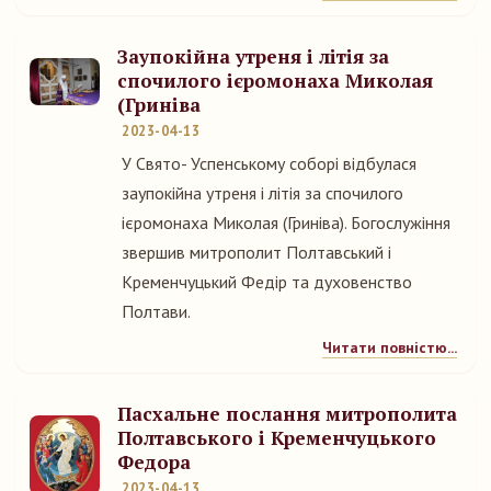
Заупокійна утреня і літія за
спочилого ієромонаха Миколая
(Гриніва
2023-04-13
У Свято- Успенському соборі відбулася
заупокійна утреня і літія за спочилого
ієромонаха Миколая (Гриніва). Богослужіння
звершив митрополит Полтавський і
Кременчуцький Федір та духовенство
Полтави.
Читати повністю...
Пасхальне послання митрополита
Полтавського і Кременчуцького
Федора
2023-04-13