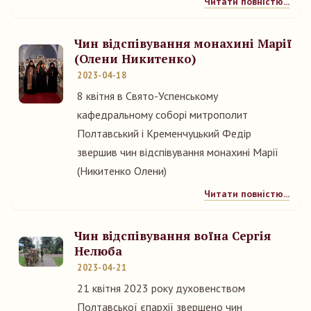
Читати повністю...
Чин відспівування монахині Марії
(Олени Никитенко)
2023-04-18
8 квітня в Свято-Успенському
кафедральному соборі митрополит
Полтавський і Кременчуцький Федір
звершив чин відспівування монахині Марії
(Никитенко Олени)
Читати повністю...
Чин відспівування воїна Сергія
Нелюба
2023-04-21
21 квітня 2023 року духовенством
Полтавської єпархії звершено чин