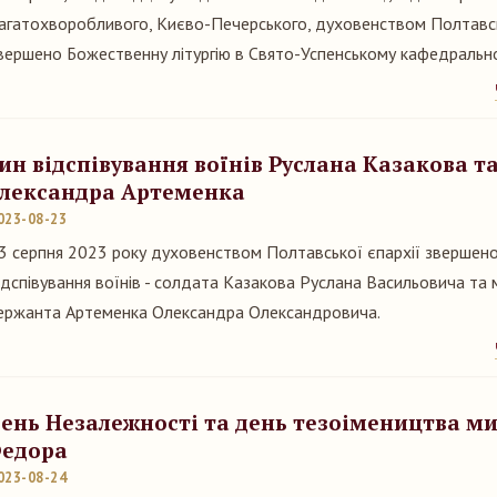
агатохворобливого, Києво-Печерського, духовенством Полтавсь
вершено Божественну літургію в Свято-Успенському кафедрально
ин відспівування воїнів Руслана Казакова т
лександра Артеменка
023-08-23
3 серпня 2023 року духовенством Полтавської єпархії звершено
ідспівування воїнів - солдата Казакова Руслана Васильовича та
ержанта Артеменка Олександра Олександровича.
ень Незалежності та день тезоімеництва м
едора
023-08-24