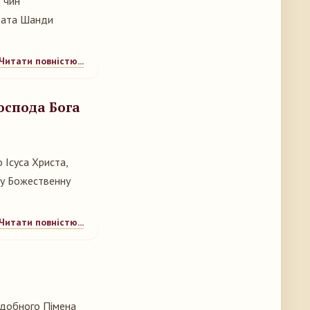
 чин
лдата Шанди
Читати повністю...
оспода Бога
 Ісуса Христа,
ву Божественну
Читати повністю...
подобного Пімена