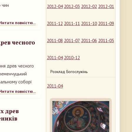
 чин
2012-04
2012-03
2012-02
2012-01
Читати повністю...
2011-12
2011-11
2011-10
2011-09
2011-08
2011-07
2011-06
2011-05
древ чесного
2011-04
2010-12
ення древ чесного
Розклад Богослужінь
Кременчуцький
ральному соборі
2011-04
Читати повністю...
их древ
еників