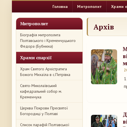
Головна
Митрополит
Храми є
Митрополит
Архів
Біографія митрополита
Полтавського і Кременчуцького
Федора (Бубнюка)
М
в
Храми єпархії
м
Храм Святого Архістратига
2
Божого Михаїла в с.Петрівка
1
Свято-Миколаївський
п
кафедральний собор м.
Кременчука
Церква Покрови Пресвятої
Д
Богородиці у Полтаві
в
Список парафій Полтавської