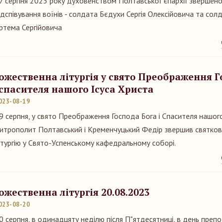
7 серпня 2023 року духовенством Полтавської єпархії звершено
ідспівування воїнів - солдата Бєдухи Сергія Олексійовича та со
ртема Сергійовича
ожественна літургія у свято Преображення Г
 спасителя нашого Ісуса Христа
023-08-19
9 серпня, у свято Преображення Господа Бога і Спасителя нашого
итрополит Полтавський і Кременчуцький Федір звершив святко
ітургію у Свято-Успенському кафедральному соборі.
ожественна літургія 20.08.2023
023-08-20
0 серпня, в одинадцяту неділю після П"ятдесятниці, в день пре