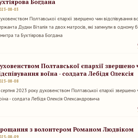
ухтіярова Богдана
023-08-03
уховенством Полтавської єпархії звершено чин відспівування в
ержанта Дудки Віталія та двох матросів, які загинули в одному 
митра та Бухтіярова Богдана
уховенством Полтавської єпархії звершено 
ідспівування воїна - солдата Лебідя Олексія
023-08-08
 серпня 2023 року духовенством Полтавської єпархії звершено ч
оїна - солдата Лебідя Олексія Олександровича
рощання з волонтером Романом Людвіком
023-08-09