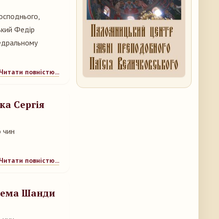
осподнього,
ький Федір
федральному
Читати повністю...
ка Сергія
 чин
Читати повністю...
ртема Шанди