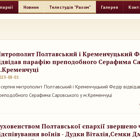
пархії
Новини
Телестудія "Разом"
Галерея
Конт
итрополит Полтавський і Кременчуцький Ф
ідвідав парафію преподобного Серафима Са
.Кременчуці
023-08-01
 серпня митрополит Полтавський і Кременчуцький Федір відвіда
реподобного Серафима Саровського у м.Кременчуці
уховенством Полтавської єпархії звершено 
ідспівування воїнів - Дудки Віталія,Семки Д