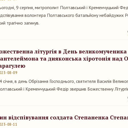
ьогодні, 9 серпня, митрополит Полтавський і Кременчуцький Фед
ідспівування волонтера Полтавського батальйону небайдужих Р
кий трагічно загинув.
ожественна літургія в День великомученика 
антелеймона та дияконська хіротонія над 
арагулею
023-08-09
4 січня, в день Обрізання Господнього, святителя Василія Велико
олтавський і Кременчуцький Федір звершив Божественну Літургі
ин відспівування солдата Степаненка Степа
023-08-11