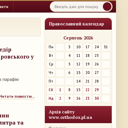
акти
Православний календар
Серпень 2026
Пн
3
10
17
24
31
едір
ровського у
Вт
4
11
18
25
Ср
5
12
19
26
Чт
6
13
20
27
в парафію
Пт
7
14
21
28
Сб
1
8
15
22
29
Читати повністю...
Нд
2
9
16
23
30
Архів сайту
чин
www.orthodox.pl.ua
митра та