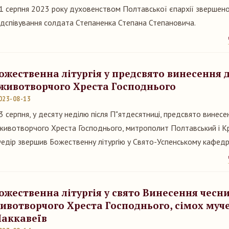
1 серпня 2023 року духовенством Полтавської єпархії звершено
ідспівування солдата Степаненка Степана Степановича.
ожественна літургія у предсвято винесення 
 животворчого Хреста Господнього
023-08-13
3 серпня, у десяту неділю після П"ятдесятниці, предсвято винес
 животворчого Хреста Господнього, митрополит Полтавський і 
едір звершив Божественну літургію у Свято-Успенському кафед
ожественна літургія у свято Винесення чесн
ивотворчого Хреста Господнього, сімох муч
аккавеїв