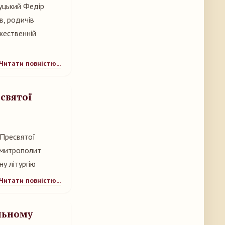
уцький Федір
в, родичів
жественній
Читати повністю...
есвятої
 Пресвятої
 митрополит
у літургію
Читати повністю...
льному