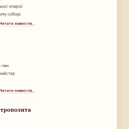
кої єпархії
му соборі.
Читати повністю...
а
 чин
 майстер
Читати повністю...
итрополита