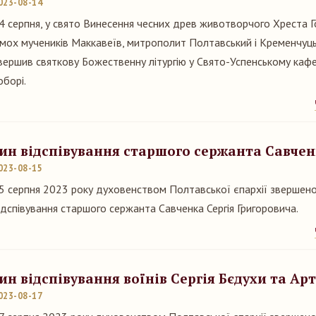
023-08-14
4 серпня, у свято Винесення чесних древ животворчого Хреста Г
імох мучеників Маккавеїв, митрополит Полтавський і Кременчуц
вершив святкову Божественну літургію у Свято-Успенському ка
оборі.
ин відспівування старшого сержанта Савчен
023-08-15
5 серпня 2023 року духовенством Полтавської єпархії звершено
ідспівування старшого сержанта Савченка Сергія Григоровича.
ин відспівування воїнів Сергія Бєдухи та А
023-08-17