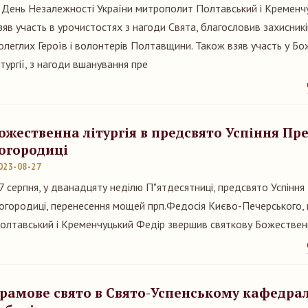
 День Незалежності України митрополит Полтавський і Кременч
зяв участь в урочистостях з нагоди Свята, благословив захисникі
олеглих Героїв і волонтерів Полтавщини. Також взяв участь у Бо
ітургії, з нагоди вшанування пре
ожественна літургія в предсвято Успіння Пр
огородиці
023-08-27
7 серпня, у дванадцяту неділю П"ятдесятниці, предсвято Успіння
огородиці, перенесення мощей прп.Федосія Києво-Печерського,
олтавський і Кременчуцький Федір звершив святкову Божественн
рамове свято в Свято-Успенському кафедра