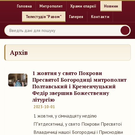
Головна
Митрополит
Храми єпархії
Новини
Телестудія "Разом"
Галерея
Контакти
Архів
1 жовтня у свято Покрови
Пресвятої Богородиці митрополит
Полтавський і Кременчуцький
Федір звершив Божественну
літургію
2023-10-01
1 жовтня, у сімнадцяту неділю
П"ятдесятниці, у свято Покрови Пресвятої
Влаадичиці нашої Богородиці і Приснодіви