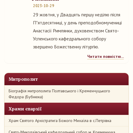
2023-10-29
29 жовтня, у Двадцять першу неділю після
П"ятдесятниці, у день преподобномучениці
Анастасії Римлянки, духовенством Свято-
Успенського кафедрального собору
звершено Божественну літургію.
Читати повністю...
Митрополит
Біографія митрополита Полтавського і Кременчуцького
Федора (Бубнюка)
Храми єпархії
Храм Святого Архістратига Божого Михаїла в с.Петрівка
Свято-Миколаївський кафедральний собор м. Кременчука