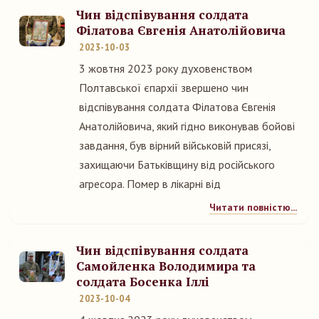
Чин відспівування солдата
Філатова Євгенія Анатолійовича
2023-10-03
3 жовтня 2023 року духовенством
Полтавської єпархії звершено чин
відспівування солдата Філатова Євгенія
Анатолійовича, який гідно виконував бойові
завдання, був вірний військовій присязі,
захищаючи Батьківщину від російського
агресора. Помер в лікарні від
Читати повністю...
Чин відспівування солдата
Самойленка Володимира та
солдата Босенка Іллі
2023-10-04