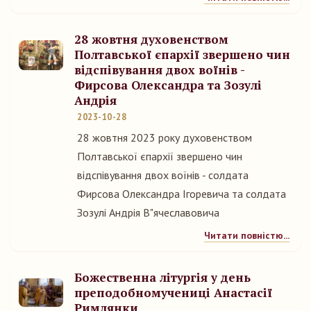
28 жовтня духовенством
Полтавської єпархії звершено чин
відспівування двох воїнів -
Фирсова Олександра та Зозулі
Андрія
2023-10-28
28 жовтня 2023 року духовенством
Полтавської єпархії звершено чин
відспівування двох воїнів - солдата
Фирсова Олександра Ігоревича та солдата
Зозулі Андрія В"ячеславовича
Читати повністю...
Божественна літургія у день
преподобномучениці Анастасії
Римлянки