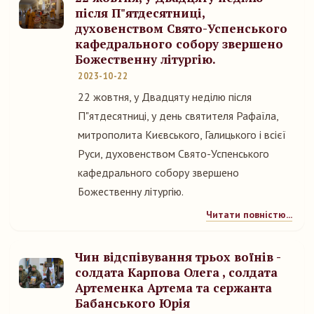
після П"ятдесятниці,
духовенством Свято-Успенського
кафедрального собору звершено
Божественну літургію.
2023-10-22
22 жовтня, у Двадцяту неділю після
П"ятдесятниці, у день святителя Рафаїла,
митрополита Києвського, Галицького і всієї
Руси, духовенством Свято-Успенського
кафедрального собору звершено
Божественну літургію.
Читати повністю...
Чин відспівування трьох воїнів -
солдата Карпова Олега , солдата
Артеменка Артема та сержанта
Бабанського Юрія