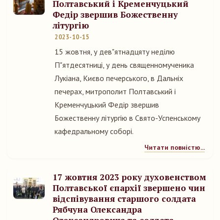
Полтавський і Кременчуцький
Федір звершив Божественну
літургію
2023-10-15
15 жовтня, у дев"ятнадцяту неділю
П"ятдесятниці, у день священномученика
Лукіана, Києво печерського, в Дальніх
печерах, митрополит Полтавський і
Кременчуцький Федір звершив
Божественну літургію в Свято-Успенському
кафедральному соборі.
Читати повністю...
17 жовтня 2023 року духовенством
Полтавської єпархії звершено чин
відспівування старшого солдата
Рябчуна Олександра