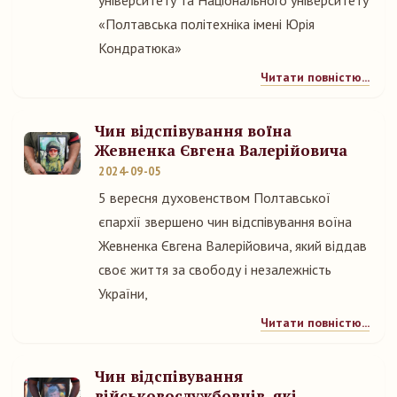
університету та Національного університету
«Полтавська політехніка імені Юрія
Кондратюка»
Читати повністю...
Чин відспівування воїна
Жевненка Євгена Валерійовича
2024-09-05
5 вересня духовенством Полтавської
єпархії звершено чин відспівування воїна
Жевненка Євгена Валерійовича, який віддав
своє життя за свободу і незалежність
України,
Читати повністю...
Чин відспівування
військовослужбовців, які