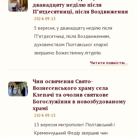
дванадцяту неділю після
П"ятдесятниці, після Воздвиження
2024-09-15
5 вересня, у дванадцяту неділю після
П"ятдесятниці, після Воздвиженням,
духовенством Полтавської єпархії
звершено Божественну літургію.
Читати повністю...
Чин освячення Свято-
Вознесенського храму села
Клепачі та очолив святкове
Богослужіння в новозбудованому
храмі
2024-09-15
15 вересня митрополит Полтавський і
Кременчуцький Федір звершив чин