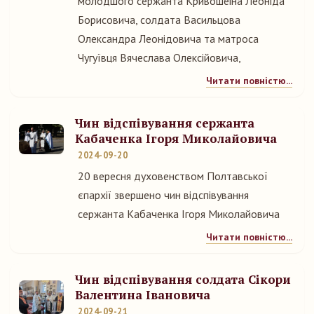
молодшого сержанта Кривошеіна Леоніда
Борисовича, солдата Васильцова
Олександра Леонідовича та матроса
Чугуївця Вячеслава Олексійовича,
Читати повністю...
Чин відспівування сержанта
Кабаченка Ігоря Миколайовича
2024-09-20
20 вересня духовенством Полтавської
єпархії звершено чин відспівування
сержанта Кабаченка Ігоря Миколайовича
Читати повністю...
Чин відспівування солдата Сікори
Валентина Івановича
2024-09-21