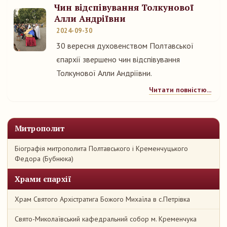
Чин відспівування Толкунової
Алли Андріївни
2024-09-30
30 вересня духовенством Полтавської
єпархії звершено чин відспівування
Толкунової Алли Андріївни.
Читати повністю...
Митрополит
Біографія митрополита Полтавського і Кременчуцького
Федора (Бубнюка)
Храми єпархії
Храм Святого Архістратига Божого Михаїла в с.Петрівка
Свято-Миколаївський кафедральний собор м. Кременчука