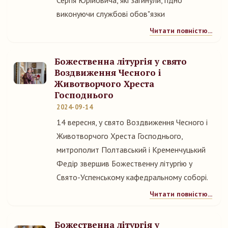
Сергія Юрійовича, які загинули, гідно
виконуючи службові обов"язки
Читати повністю...
Божественна літургія у свято
Воздвиження Чесного і
Животворчого Хреста
Господнього
2024-09-14
14 вересня, у свято Воздвиження Чесного і
Животворчого Хреста Господнього,
митрополит Полтавський і Кременчуцький
Федір звершив Божественну літургію у
Свято-Успенському кафедральному соборі.
Читати повністю...
Божественна літургія у