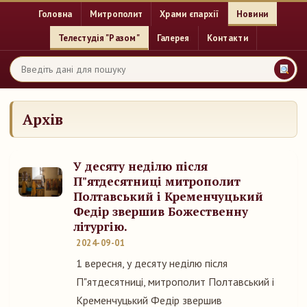
Головна
Митрополит
Храми єпархії
Новини
Телестудія "Разом"
Галерея
Контакти
Архів
У десяту неділю після
П"ятдесятниці митрополит
Полтавський і Кременчуцький
Федір звершив Божественну
літургію.
2024-09-01
1 вересня, у десяту неділю після
П"ятдесятниці, митрополит Полтавський і
Кременчуцький Федір звершив