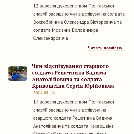
12 вересня духовенством Полтавської
єпархії звершено чин відспівування солдата
Воскобойника Олександра Вікторовича та
солдата Мосієнка Володимира
Олександровича
Читати повністю...
Чин відспівування старшого
солдата Решетника Вадима
Анатолійовича та солдата
Кривошеіна Сергія Юрійовича
2024-09-14
14 вересня духовенством Полтавської
єпархії звершено чин відспівування
старшого солдата Решетника Вадима
Анатолійовича та солдата Кривошеіна