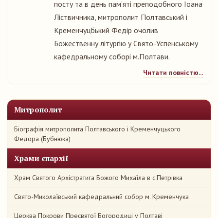
посту та в день пам’яті преподобного Іоана
Ліствичника, митрополит Полтавський і
Кременчуцбький Федір очолив
Божественну літургію у Свято-Успенському
кафедральному соборі м.Полтави.
Читати повністю...
Митрополит
Біографія митрополита Полтавського і Кременчуцького
Федора (Бубнюка)
Храми єпархії
Храм Святого Архістратига Божого Михаїла в с.Петрівка
Свято-Миколаївський кафедральний собор м. Кременчука
Церква Покрови Пресвятої Богородиці у Полтаві