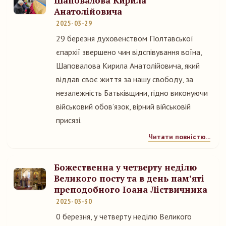
Шаповалова Кирила
Анатолійовича
2025-03-29
29 березня духовенством Полтавської
єпархії звершено чин відспівування воїна,
Шаповалова Кирила Анатолійовича, який
віддав своє життя за нашу свободу, за
незалежність Батьківщини, гідно виконуючи
військовий обов’язок, вірний військовій
присязі.
Читати повністю...
Божественна у четверту неділю
Великого посту та в день пам’яті
преподобного Іоана Ліствичника
2025-03-30
0 березня, у четверту неділю Великого