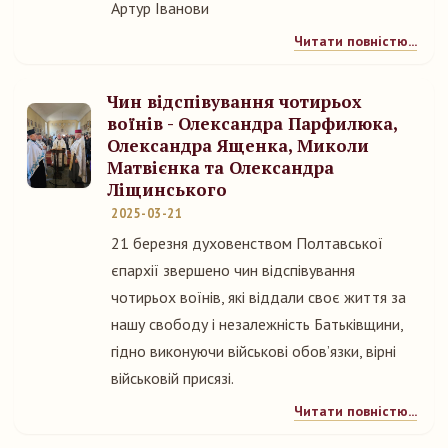
Артур Іванови
Читати повністю...
Чин відспівування чотирьох
воїнів - Олександра Парфилюка,
Олександра Ященка, Миколи
Матвієнка та Олександра
Ліщинського
2025-03-21
21 березня духовенством Полтавської
єпархії звершено чин відспівування
чотирьох воїнів, які віддали своє життя за
нашу свободу і незалежність Батьківщини,
гідно виконуючи військові обов’язки, вірні
військовій присязі.
Читати повністю...