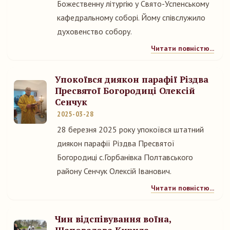
Божественну літургію у Свято-Успенському
кафедральному соборі. Йому співслужило
духовенство собору.
Читати повністю...
Упокоївся диякон парафії Різдва
Пресвятої Богородиці Олексій
Сенчук
2025-03-28
28 березня 2025 року упокоївся штатний
диякон парафії Різдва Пресвятої
Богородиці с.Горбанівка Полтавського
району Сенчук Олексій Іванович.
Читати повністю...
Чин відспівування воїна,