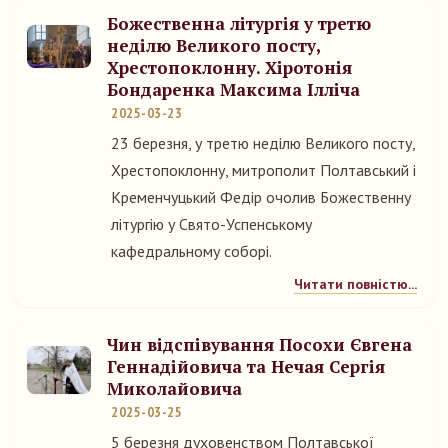
Божественна літургія у третю
неділю Великого посту,
Хрестопоклонну. Хіротонія
Бондаренка Максима Ілліча
2025-03-23
23 березня, у третю неділю Великого посту,
Хрестопоклонну, митрополит Полтавський і
Кременчуцький Федір очолив Божественну
літургію у Свято-Успенському
кафедральному соборі.
Читати повністю...
Чин відспівування Посохи Євгена
Геннадійовича та Нечая Сергія
Миколайовича
2025-03-25
5 березня духовенством Полтавської