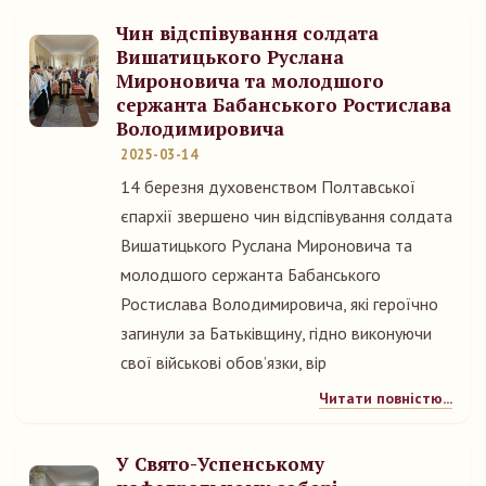
Чин відспівування солдата
Вишатицького Руслана
Мироновича та молодшого
сержанта Бабанського Ростислава
Володимировича
2025-03-14
14 березня духовенством Полтавської
єпархії звершено чин відспівування солдата
Вишатицького Руслана Мироновича та
молодшого сержанта Бабанського
Ростислава Володимировича, які героїчно
загинули за Батьківщину, гідно виконуючи
свої військові обов’язки, вір
Читати повністю...
У Свято-Успенському