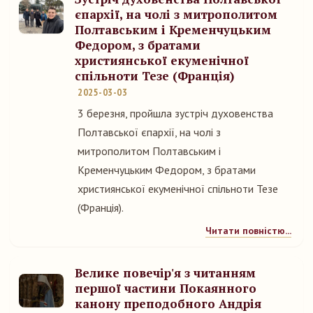
єпархії, на чолі з митрополитом
Полтавським і Кременчуцьким
Федором, з братами
християнської екуменічної
спільноти Тезе (Франція)
2025-03-03
3 березня, пройшла зустріч духовенства
Полтавської єпархії, на чолі з
митрополитом Полтавським і
Кременчуцьким Федором, з братами
християнської екуменічної спільноти Тезе
(Франція).
Читати повністю...
Велике повечір'я з читанням
першої частини Покаянного
канону преподобного Андрія