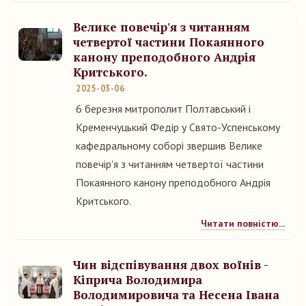
Велике повечір'я з читанням
четвертої частини Покаянного
канону преподобного Андрія
Критського.
2025-03-06
6 березня митрополит Полтавський і
Кременчуцький Федір у Свято-Успенському
кафедральному соборі звершив Велике
повечір'я з читанням четвертої частини
Покаянного канону преподобного Андрія
Критського.
Читати повністю...
Чин відспівування двох воїнів -
Кіприча Володимира
Володимировича та Несена Івана