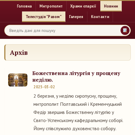
Головна
Митрополит
Храми єпархії
Новини
Телестудія "Разом"
Галерея
Контакти
Архів
Божественна літургія у прощену
неділю.
2025-03-02
2 березня, у неділю сиропусну, прощену,
митрополит Полтавський і Кременчуцький
Федір звершив Божественну літургію у
Свято-Успенському кафедральному соборі.
Йому співслужило духовенство собору.