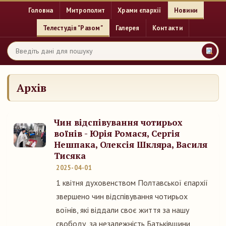
Головна
Митрополит
Храми єпархії
Новини
Телестудія "Разом"
Галерея
Контакти
Архів
Чин відспівування чотирьох
воїнів - Юрія Ромася, Сергія
Нешпака, Олексія Шкляра, Василя
Тисяка
2025-04-01
1 квітня духовенством Полтавської єпархії
звершено чин відспівування чотирьох
воїнів, які віддали своє життя за нашу
свободу, за незалежність Батьківщини,