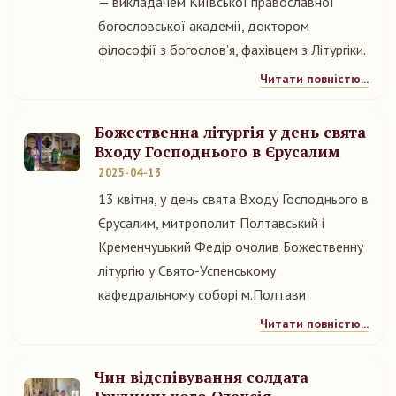
— викладачем Київської православної
богословської академії, доктором
філософії з богослов’я, фахівцем з Літургіки.
Читати повністю...
Божественна літургія у день свята
Входу Господнього в Єрусалим
2025-04-13
13 квітня, у день свята Входу Господнього в
Єрусалим, митрополит Полтавський і
Кременчуцький Федір очолив Божественну
літургію у Свято-Успенському
кафедральному соборі м.Полтави
Читати повністю...
Чин відспівування солдата