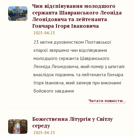
Чин відспівування молодшого
сержанта Шавранського Леоніда
Леонідовича та лейтенанта
Гончара Ігоря Івановича
2025-04-23
23 квітня духовенством Полтавської
єпархії звершено чин відспівування
молодшого сержанта Шавранського
Леоніда Леонідовича, який помер у шпиталі
внаслідок поранень та лейтенанта Гончара
Ігоря Івановча, який загинув при виконанні
бойового завдання
Читати повністю...
Божественна Літургія у Світлу
середу
2025-04-23