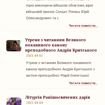
гідно виконуючи військові обов’язки, вірні
військовій присязі. Солдат Ромась Юрій
Олександрович та с
Читати повністю...
Утреня з читанням Великого
покаянного канону
преподобного Андрія Критського
2025-04-02
Утреня з читанням Великого покаянного
канону преподобного Андрія Критського з
житієм преподобної Марііі Єгипетської
Читати повністю...
Літургія Ранішосвячених дарів
2025-04-04