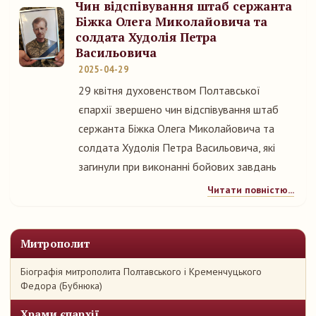
Чин відспівування штаб сержанта
Біжка Олега Миколайовича та
солдата Худолія Петра
Васильовича
2025-04-29
29 квітня духовенством Полтавської
єпархії звершено чин відспівування штаб
сержанта Біжка Олега Миколайовича та
солдата Худолія Петра Васильовича, які
загинули при виконанні бойових завдань
Читати повністю...
Митрополит
Біографія митрополита Полтавського і Кременчуцького
Федора (Бубнюка)
Храми єпархії