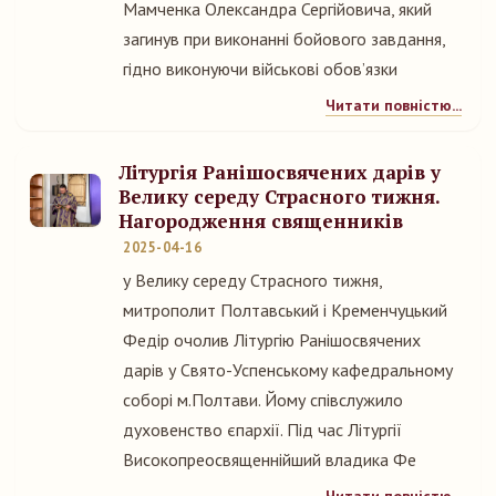
Мамченка Олександра Сергійовича, який
загинув при виконанні бойового завдання,
гідно виконуючи військові обов’язки
Читати повністю...
Літургія Ранішосвячених дарів у
Велику середу Страсного тижня.
Нагородження священників
2025-04-16
у Велику середу Страсного тижня,
митрополит Полтавський і Кременчуцький
Федір очолив Літургію Ранішосвячених
дарів у Свято-Успенському кафедральному
соборі м.Полтави. Йому співслужило
духовенство єпархії. Під час Літургії
Високопреосвященнійший владика Фе