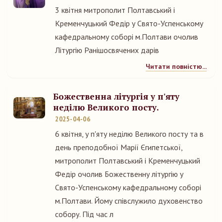
3 квітня митрополит Полтавський і
Кременчуцький Федір у Свято-Успенському
кафедральному соборі м.Полтави очолив
Літургію Ранішосвячених дарів
Читати повністю...
Божественна літургія у п'яту
неділю Великого посту.
2025-04-06
6 квітня, у п'яту неділю Великого посту та в
день преподобної Марії Єгипетської,
митрополит Полтавський і Кременчуцький
Федір очолив Божественну літургію у
Свято-Успенському кафедральному соборі
м.Полтави. Йому співслужило духовенство
собору. Під час л