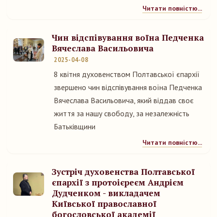
Читати повністю...
Чин відспівування воїна Педченка
Вячеслава Васильовича
2025-04-08
8 квітня духовенством Полтавської єпархії
звершено чин відспівування воїна Педченка
Вячеслава Васильовича, який віддав своє
життя за нашу свободу, за незалежність
Батьківщини
Читати повністю...
Зустріч духовенства Полтавської
єпархії з протоієреєм Андрієм
Дудченком - викладачем
Київської православної
богословської академії