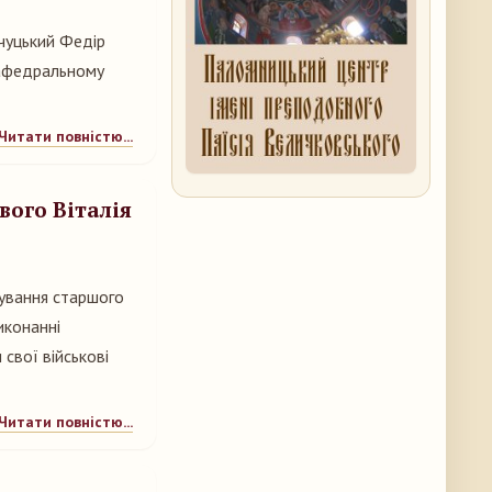
нчуцький Федір
кафедральному
Читати повністю...
вого Віталія
вування старшого
иконанні
 свої військові
Читати повністю...