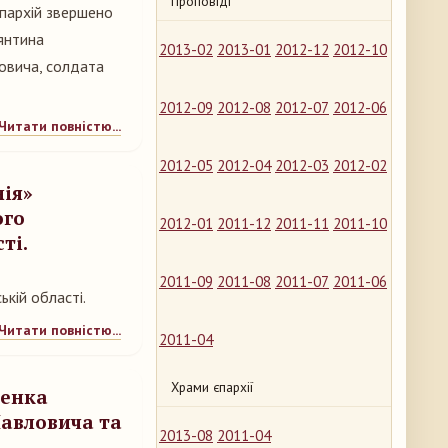
Проповіді
єпархій звершено
янтина
2013-02
2013-01
2012-12
2012-10
овича, солдата
2012-09
2012-08
2012-07
2012-06
Читати повністю...
2012-05
2012-04
2012-03
2012-02
ія»
ого
2012-01
2011-12
2011-11
2011-10
ті.
2011-09
2011-08
2011-07
2011-06
кій області.
Читати повністю...
2011-04
Храми єпархії
ценка
Павловича та
2013-08
2011-04