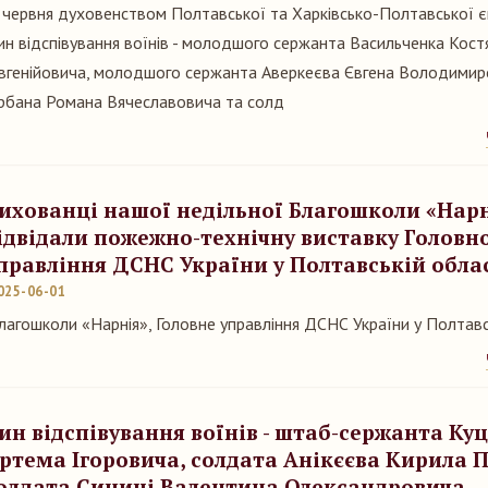
 червня духовенством Полтавської та Харківсько-Полтавської 
ин відспівування воїнів - молодшого сержанта Васильченка Кост
вгенійовича, молодшого сержанта Аверкеєва Євгена Володимир
рбана Романа Вячеславовича та солд
ихованці нашої недільної Благошколи «Нарн
ідвідали пожежно-технічну виставку Головн
правління ДСНС України у Полтавській облас
025-06-01
лагошколи «Нарнія», Головне управління ДСНС України у Полтавсь
ин відспівування воїнів - штаб-сержанта Ку
ртема Ігоровича, солдата Анікєєва Кирила 
олдата Синиці Валентина Олександровича