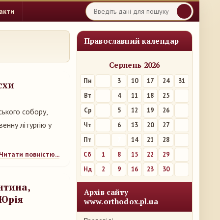
акти
Православний календар
Серпень 2026
Пн
3
10
17
24
31
схи
Вт
4
11
18
25
Ср
5
12
19
26
ського собору,
нну літургію у
Чт
6
13
20
27
Пт
7
14
21
28
Читати повністю...
Сб
1
8
15
22
29
Нд
2
9
16
23
30
нтина,
Архів сайту
 Юрія
www.orthodox.pl.ua