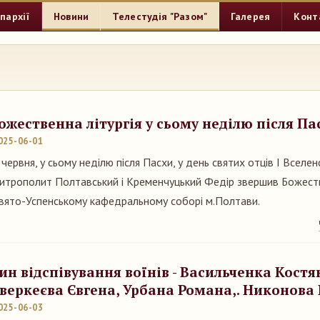
пархії
Новини
Телестудія "Разом"
Галерея
Конт
ожественна літургія у сьому неділю після Па
025-06-01
 червня, у сьому неділю після Пасхи, у день святих отців І Вселен
итрополит Полтавський і Кременчуцький Федір звершив Божестве
вято-Успенському кафедральному соборі м.Полтави.
ин відспівування воїнів - Васильченка Костя
веркеєва Євгена, Урбана Романа,. Никонова
025-06-03