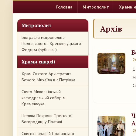
Головна
Митрополит
Храми є
Митрополит
Архів
Біографія митрополита
Полтавського і Кременчуцького
Федора (Бубнюка)
Б
2
Храми єпархії
1
Храм Святого Архістратига
м
Божого Михаїла в с.Петрівка
С
Свято-Миколаївський
кафедральний собор м.
Кременчука
Ч
Церква Покрови Пресвятої
Богородиці у Полтаві
А
2
Список парафій Полтавської