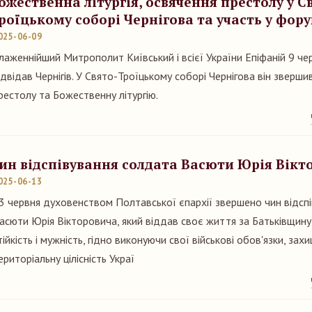
ожественна літургія, освячення престолу у С
роїцькому соборі Чернігова та участь у фору
025-06-09
лаженнійший Митрополит Київський і всієї України Епіфаній 9 че
ідвідав Чернігів. У Свято-Троїцькому соборі Чернігова він зверши
рестолу та Божественну літургію.
ин відспівування солдата Васюти Юрія Вікт
025-06-13
3 червня духовенством Полтавської єпархії звершено чин відсп
асюти Юрія Вікторовича, який віддав своє життя за Батьківщину
тійкість і мужність, гідно виконуючи свої військові обов'язки, за
ериторіальну цілісність Украї