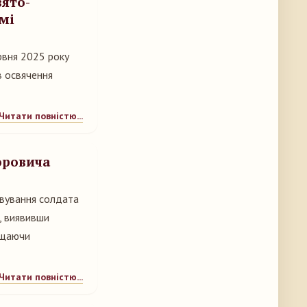
вято-
мі
рвня 2025 року
в освячення
Читати повністю...
оровича
івування солдата
, виявивши
хищаючи
Читати повністю...