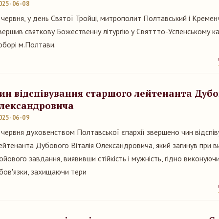
025-06-08
 червня, у день Святої Тройці, митрополит Полтавський і Креме
вершив святкову Божественну літургію у Святтто-Успенському 
оборі м.Полтави.
ин відспівування старшого лейтенанта Дубо
лександровича
025-06-09
 червня духовенством Полтавської єпархії звершено чин відспі
ейтенанта Дубового Віталія Олександровича, який загинув при в
ойового завдання, виявивши стійкість і мужність, гідно виконуючи
бов'язки, захищаючи тери