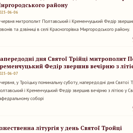
иргородського району
025-06-06
 червня митрополит Полтавський і Кременчуцький Федір зверши
звонів та дзвіниці в селі Красногорівка Миргородського району.
апередодні дня Святої Трійці митрополит П
ременчуцький Федір звершив вечірню з літі
025-06-07
 червня, у Троїцьку поминальну суботу, напередодні дня Святої Т
олтавський і Кременчуцький Федір звершив вечірню з літією у С
афедральному соборі
ожественна літургія у день Святої Тройці