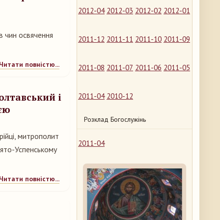
2012-04
2012-03
2012-02
2012-01
в чин освячення
2011-12
2011-11
2011-10
2011-09
Читати повністю...
2011-08
2011-07
2011-06
2011-05
олтавський і
2011-04
2010-12
єю
Розклад Богослужінь
рійці, митрополит
2011-04
вято-Успенському
Читати повністю...