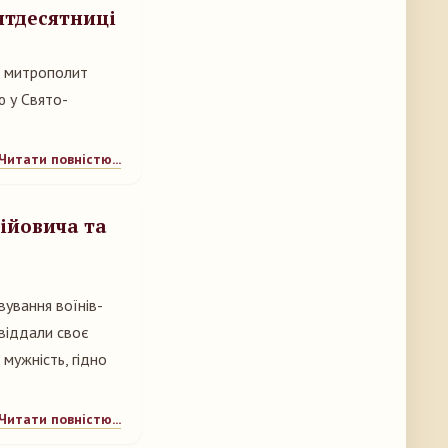
'ятдесятниці
х, митрополит
ю у Свято-
Читати повністю...
ійовича та
ування воїнів-
віддали своє
 мужність, гідно
Читати повністю...