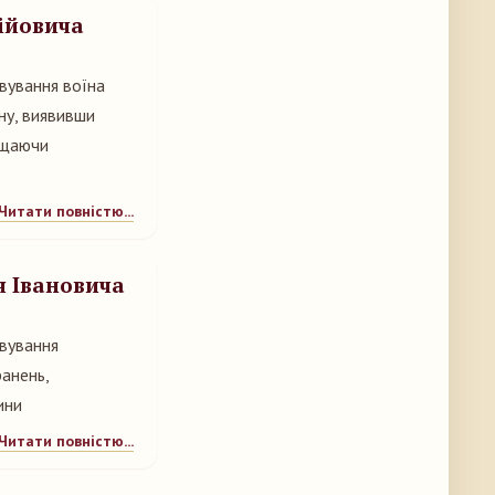
ійовича
вування воїна
ну, виявивши
хищаючи
Читати повністю...
я Івановича
івування
ранень,
ини
Читати повністю...