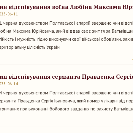
ин відспівування воїна Любіна Максима Юр
025-06-11
1 червня духовенством Полтавської єпархії звершено чин відспі
юбіна Максима Юрійовича, який віддав своє життя за Батьківщи
тійкість і мужність, гідно виконуючи свої військові обов'язки, за
ериторіальну цілісність Україн
ин відспівування сержанта Правденка Сергі
025-06-14
4 червня духовенством Полтавської єпархії звершено чин відсп
ержанта Правденка Сергія Івановича, який помер у лікарні від по
триманих при виконанні бойового завдання по захисту Батьківш