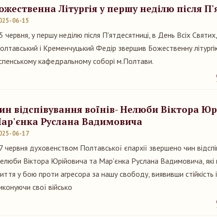
ожественна Літургія у першу неділю після П
025-06-15
5 червня, у першу неділю після П'ятдесятниці, в День Всіх Святи
олтавський і Кременчуцький Федір звершив Божественну літургі
спенському кафедральному соборі м.Полтави.
ин відспівування воїнів- Нелюби Віктора Юр
ар'єнка Руслана Вадимовича
025-06-17
7 червня духовенством Полтавської єпархії звершено чин відспів
елюби Віктора Юрійовича та Мар'єнка Руслана Вадимовича, які 
иття у бою проти агресора за нашу свободу, виявивши стійкість і
иконуючи свої військо