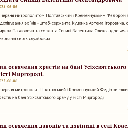
025-06-06
 червня митрополитом Полтавським і Кременчуцьким Федором 
ідспівування воїнів - штаб-сержанта Куценка Артема Ігоровича, 
ирила Павловича та солдата Синиці Валентина Олександровича, 
иконанні своїх службових
ин освячення хрестів на бані Усіхсвятського
істі Миргороді.
025-06-06
 червня митрополит Полтавський і Кременчуцький Федір зверши
рестів на бані Усіхсвятського храму у місті Миргороді.
ин освячення дзвонів та дзвіниці в селі Кра