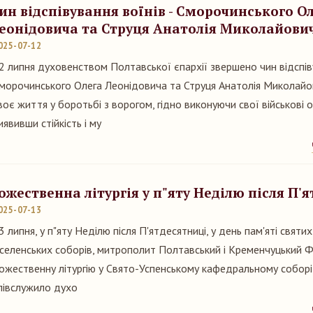
ин відспівування воїнів - Сморочинського О
еонідовича та Струця Анатолія Миколайови
025-07-12
2 липня духовенством Полтавської єпархії звершено чин відспіву
морочинського Олега Леонідовича та Струця Анатолія Миколайови
воє життя у боротьбі з ворогом, гідно виконуючи свої військові о
иявивши стійкість і му
ожественна літургія у п"яту Неділю після П'
025-07-13
3 липня, у п"яту Неділю після П'ятдесятниці, у день пам'яті святи
селенських соборів, митрополит Полтавський і Кременчуцький 
ожественну літургію у Свято-Успенському кафедральному соборі
півслужило духо