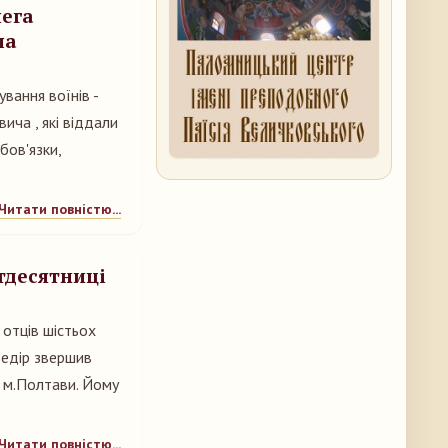
лега
ча
вання воїнів -
ча , які віддали
бов'язки,
Читати повністю...
ятдесятниці
х отців шістьох
Федір звершив
 м.Полтави. Йому
Читати повністю...