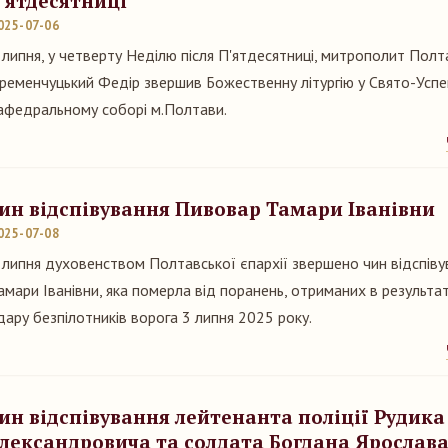
'ятдесятниці
025-07-06
 липня, у четверту Неділю після П'ятдесятниці, митрополит Полта
ременчуцький Федір звершив Божественну літургію у Свято-Усп
афедральному соборі м.Полтави.
ин відспівування Пивовар Тамари Іванівни
025-07-08
 липня духовенством Полтавської єпархії звершено чин відспів
амари Іванівни, яка померла від поранень, отриманих в результа
дару безпілотників ворога 3 липня 2025 року.
ин відспівування лейтенанта поліції Рудик
лександровича та солдата Богдана Ярослав