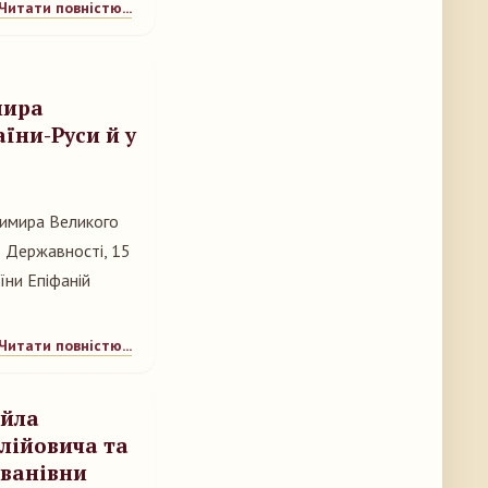
Читати повністю...
мира
їни-Руси й у
димира Великого
ї Державності, 15
їни Епіфаній
Читати повністю...
айла
лійовича та
Іванівни