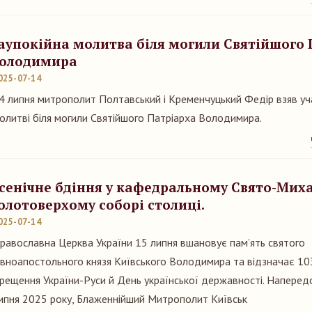
аупокійна молитва біля могили Святійшого 
олодимира
025-07-14
4 липня митрополит Полтавський і Кременчуцький Федір взяв уча
олитві біля могили Святійшого Патріарха Володимира.
сенічне бдіння у кафедральному Свято-Мих
олотоверхому соборі столиці.
025-07-14
равославна Церква України 15 липня вшановує пам’ять святого
івноапостольного князя Київського Володимира та відзначає 10
рещення України-Руси й День української державності. Напередо
ипня 2025 року, Блаженнійший Митрополит Київськ