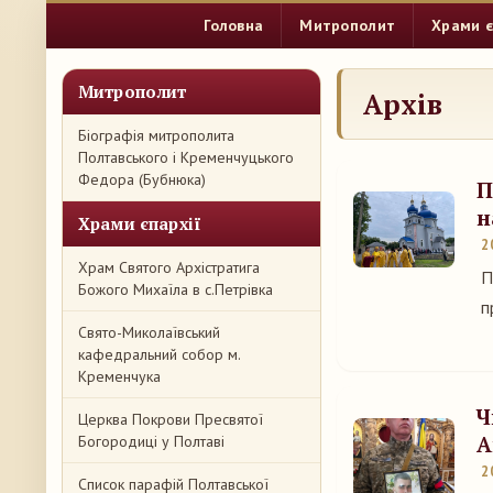
Головна
Митрополит
Храми є
Митрополит
Архів
Біографія митрополита
Полтавського і Кременчуцького
Федора (Бубнюка)
П
н
Храми єпархії
2
Храм Святого Архістратига
П
Божого Михаїла в с.Петрівка
п
Свято-Миколаївський
кафедральний собор м.
Кременчука
Ч
Церква Покрови Пресвятої
А
Богородиці у Полтаві
2
Список парафій Полтавської