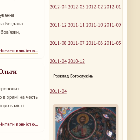
2012-04
2012-03
2012-02
2012-01
вування
та Богдана
2011-12
2011-11
2011-10
2011-09
обов'язки,
2011-08
2011-07
2011-06
2011-05
Читати повністю...
2011-04
2010-12
 Ольги
Розклад Богослужінь
итрополит
2011-04
 в храмі на честь
про в місті
Читати повністю...