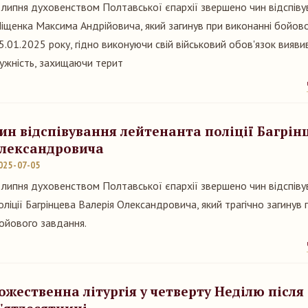
 липня духовенством Полтавської єпархії звершено чин відспів
іщенка Максима Андрійовича, який загинув при виконанні бойов
5.01.2025 року, гідно виконуючи свій військовий обов'язок виявив
ужність, захищаючи терит
ин відспівування лейтенанта поліції Багрін
лександровича
025-07-05
 липня духовенством Полтавської єпархії звершено чин відспів
оліції Багрінцева Валерія Олександровича, який трагічно загинув 
ойового завдання.
ожественна літургія у четверту Неділю після