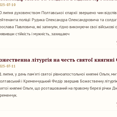
025-07-10
0 липня духовенством Полтавської єпархії звершено чин відспі
ейтенанта поліції Рудика Олександра Олександровича та солда
рослава Павловича, які загинули, гідно виконуючи свої військові 
иявивши стійкість і мужність, захищаюч
ожественна літургія на честь святої княгині
025-07-11
1 липня, у день пам’яті святої рівноапостольної княгині Ольги, м
олтавський і Кременчуцький Федір звершив Божественну літургію
вятої княгині Ольги, що розташований на правому березі річки Дні
ременчук.