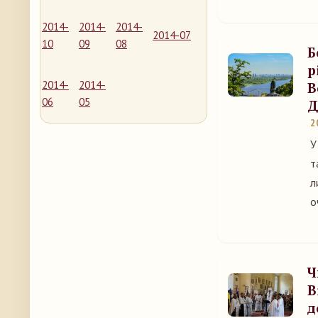
2014-
2014-
2014-
2014-07
10
09
08
Б
р
2014-
2014-
В
06
05
Д
2
У
т
л
о
Ч
В
д