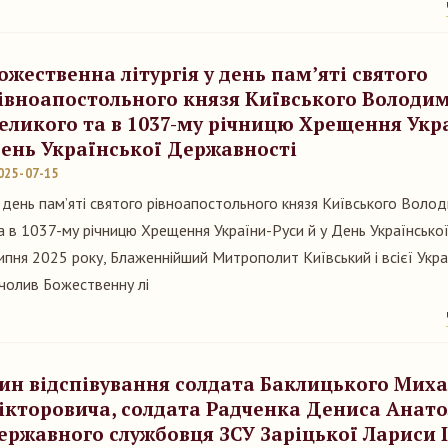
ожественна літургія у день пам’яті святого
івноапостольного князя Київського Володи
еликого та в 1037-му річницю Хрещення Укра
ень Української Державності
025-07-15
 день пам’яті святого рівноапостольного князя Київського Воло
а в 1037-му річницю Хрещення України-Руси й у День Українсько
ипня 2025 року, Блаженнійший Митрополит Київський і всієї Укра
чолив Божественну лі
ин відспівування солдата Баклицького Мих
ікторовича, солдата Радченка Дениса Анато
ержавного службовця ЗСУ Заріцької Лариси 