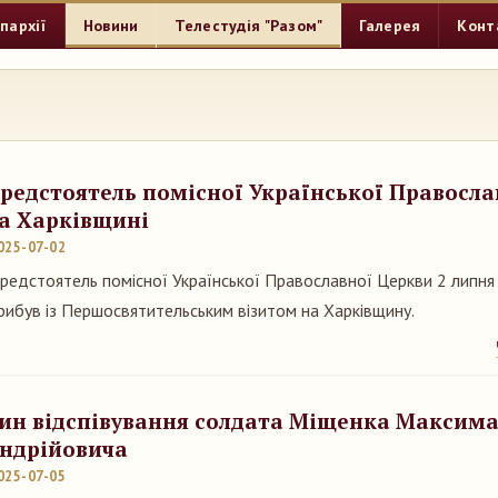
пархії
Новини
Телестудія "Разом"
Галерея
Конт
редстоятель помісної Української Правосла
а Харківщині
025-07-02
редстоятель помісної Української Православної Церкви 2 липня
рибув із Першосвятительським візитом на Харківщину.
ин відспівування солдата Міщенка Максим
ндрійовича
025-07-05