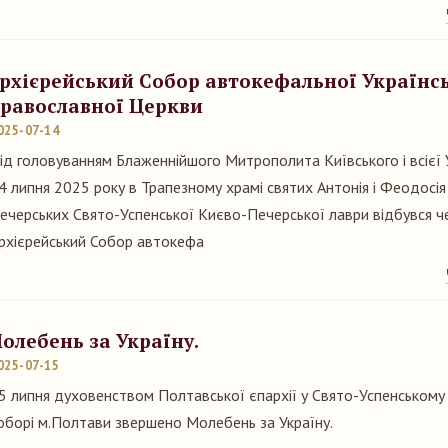
рхієрейський Собор автокефальної Українс
равославної Церкви
025-07-14
ід головуванням Блаженнійшого Митрополита Київського і всієї 
4 липня 2025 року в Трапезному храмі святих Антонія і Феодосія
ечерських Свято-Успенської Києво-Печерської лаври відбувся ч
рхієрейський Собор автокефа
олебень за Україну.
025-07-15
5 липня духовенством Полтавської єпархії у Свято-Успенськом
оборі м.Полтави звершено Молебень за Україну.