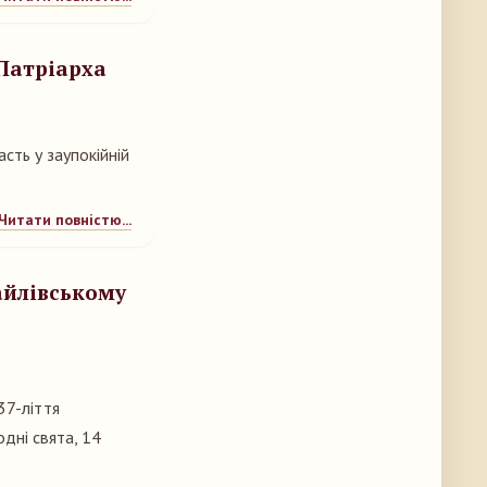
Патріарха
сть у заупокійній
Читати повністю...
айлівському
37-ліття
дні свята, 14