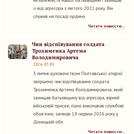
незалежність нашої Батьківщини і захищав
її від агресора з лютого 2022 року. Він
служив на посаді ордина
Читати повністю...
Чин відспівування солдата
Трохименка Артема
Володимировича
2026-07-03
3 липня духовенством Полтавської єпархії
звершено чин відспівування солдата
Трохименка Артема Володимировича, який
захищав Батьківщину від агресора, вірний
військовій присязі, гідно виконував службові
обов'язки, загинув 19 червня 2026 року у
Донецькій обл
Читати повністю...