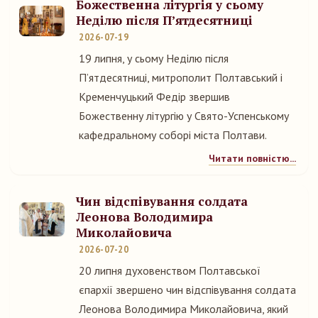
Божественна літургія у сьому
Неділю після П’ятдесятниці
2026-07-19
19 липня, у сьому Неділю після
П’ятдесятниці, митрополит Полтавський і
Кременчуцький Федір звершив
Божественну літургію у Свято-Успенському
кафедральному соборі міста Полтави.
Читати повністю...
Чин відспівування солдата
Леонова Володимира
Миколайовича
2026-07-20
20 липня духовенством Полтавської
єпархії звершено чин відспівування солдата
Леонова Володимира Миколайовича, який