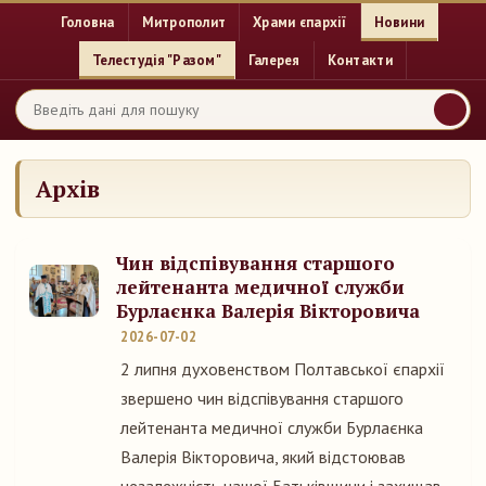
Головна
Митрополит
Храми єпархії
Новини
Телестудія "Разом"
Галерея
Контакти
Архів
Чин відспівування старшого
лейтенанта медичної служби
Бурлаєнка Валерія Вікторовича
2026-07-02
2 липня духовенством Полтавської єпархії
звершено чин відспівування старшого
лейтенанта медичної служби Бурлаєнка
Валерія Вікторовича, який відстоював