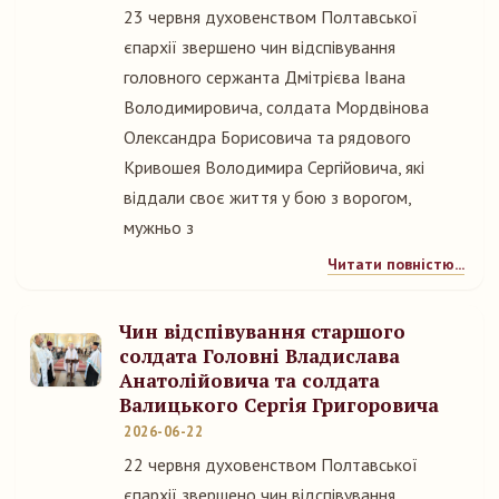
23 червня духовенством Полтавської
єпархії звершено чин відспівування
головного сержанта Дмітрієва Івана
Володимировича, солдата Мордвінова
Олександра Борисовича та рядового
Кривошея Володимира Сергійовича, які
віддали своє життя у бою з ворогом,
мужньо з
Читати повністю...
Чин відспівування старшого
солдата Головні Владислава
Анатолійовича та солдата
Валицького Сергія Григоровича
2026-06-22
22 червня духовенством Полтавської
єпархії звершено чин відспівування