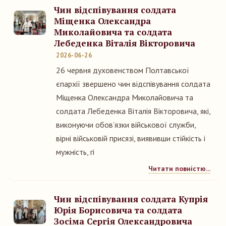
Чин відспівування солдата
Міщенка Олександра
Миколайовича та солдата
Лебеденка Віталія Вікторовича
2026-06-26
26 червня духовенством Полтавської
єпархії звершено чин відспівування солдата
Міщенка Олександра Миколайовича та
солдата Лебеденка Віталія Вікторовича, які,
виконуючи обовʼязки військової служби,
вірні військовій присязі, виявивши стійкість і
мужність, гі
Читати повністю...
Чин відспівування солдата Купрія
Юрія Борисовича та солдата
Зосіма Сергія Олександровича