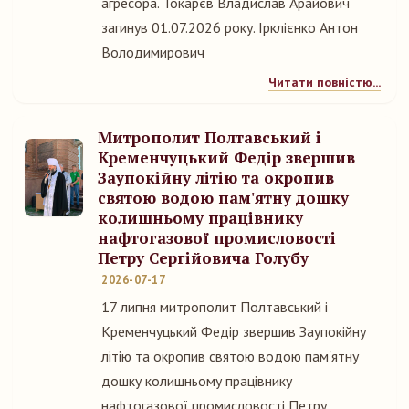
агресора. Токарєв Владислав Арайович
загинув 01.07.2026 року. Ірклієнко Антон
Володимирович
Читати повністю...
Митрополит Полтавський і
Кременчуцький Федір звершив
Заупокійну літію та окропив
святою водою пам'ятну дошку
колишньому працівнику
нафтогазової промисловості
Петру Сергійовича Голубу
2026-07-17
17 липня митрополит Полтавський і
Кременчуцький Федір звершив Заупокійну
літію та окропив святою водою пам'ятну
дошку колишньому працівнику
нафтогазової промисловості Петру