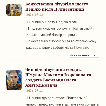
Божественна літургія у шосту
Неділю після П’ятдесятниці
2026-07-12
12 липня, у шосту Неділю після
П’ятдесятниці, митрополит Полтавський і
Кременчуцький Федір звершив
Божественну літургію у Свято-Успенському
кафедральному соборі міста Полтави.
Читати повністю...
Чин відспівування солдата
Шмуйла Максима Ігоревича та
солдата Васильця Олега
Анатолійовича
2026-07-11
11 липня духовенством Полтавської
єпархії звершено чин відспівування солдата