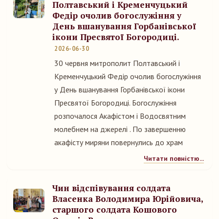
Полтавський і Кременчуцький
Федір очолив богослужіння у
День вшанування Горбанівської
ікони Пресвятої Богородиці.
2026-06-30
30 червня митрополит Полтавський і
Кременчуцький Федір очолив богослужіння
у День вшанування Горбанівської ікони
Пресвятої Богородиці. Богослужіння
розпочалося Акафістом і Водосвятним
молебнем на джерелі . По завершенню
акафісту миряни повернулись до храм
Читати повністю...
Чин відспівування солдата
Власенка Володимира Юрійовича,
старшого солдата Кошового