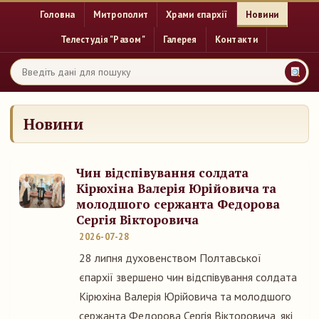
Головна
Митрополит
Храми єпархії
Новини
Телестудія "Разом"
Галерея
Контакти
Новини
Чин відспівування солдата
Кірюхіна Валерія Юрійовича та
молодшого сержанта Федорова
Сергія Вікторовича
2026-07-28
28 липня духовенством Полтавської
єпархії звершено чин відспівування солдата
Кірюхіна Валерія Юрійовича та молодшого
сержанта Федорова Сергія Вікторовича, які