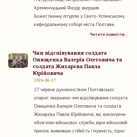
Кременчуцький Федір звершив
Божественну літургію у Свято-Успенському
кафедральному соборі міста Полтави.
Читати повністю...
Чин відспівування солдата
Онищенка Валерія Олеговича та
солдата Жихарєва Павла
Юрійовича
2026-06-27
27 червня духовенством Полтавської
єпархії звершено чин відспівування солдата
Онищенка Валерія Олеговича та солдата
Жихарєва Павла Юрійовича, які, виконуючи
обовʼязки військової служби, вірні військовій
присязі, виявивши стійкість і мужність, гідно