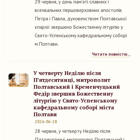
29 червня, у день пам’яті славних і
всехвальних першоверховних апостолів
Петра і Павла, духовенством Полтавської
єпархії звершено Божественну літургію у
Свято-Успенському кафедральному соборі
м.Полтави.
Читати повністю...
У четверту Неділю після
П’ятдесятниці, митрополит
Полтавський і Кременчуцький
Федір звершив Божественну
літургію у Свято-Успенському
кафедральному соборі міста
Полтави
2026-06-28
28 червня, у четверту Неділю після
П’ятдесятниці, митрополит Полтавський і