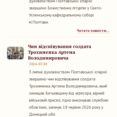
духовенством Полтавської єпархії
звершено Божественну літургію у Свято-
Успенському кафедральному соборі
м.Полтави.
Читати повністю...
Чин відспівування солдата
Трохименка Артема
Володимировича
2026-07-03
3 липня духовенством Полтавської єпархії
звершено чин відспівування солдата
Трохименка Артема Володимировича, який
захищав Батьківщину від агресора, вірний
військовій присязі, гідно виконував службові
обов'язки, загинув 19 червня 2026 року у
Донецькій обл