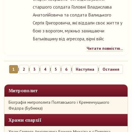
старшого солдата Головні Владислава
Анатолійовича та солдата Валицького
Сергія Григоровича, які віддали своє життя у
бою з ворогом, мужньо захищаючи
Батьківщину від агресора, вірні війс
Читати повністю...
1
|
2
|
3
|
4
|
5
|
6
|
Наступна
|
Остання
Митрополит
Біографія митрополита Полтавського і Кременчуцького
Федора (Бубнюка)
Храми єпархії
Храм Святого Архістратига Божого Михаїла в с.Петрівка