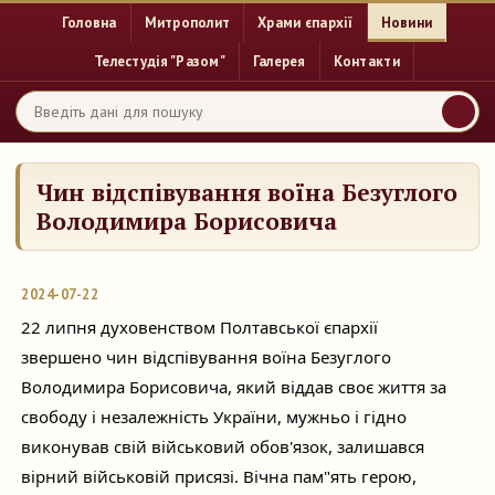
Головна
Митрополит
Храми єпархії
Новини
Телестудія "Разом"
Галерея
Контакти
Чин відспівування воїна Безуглого
Володимира Борисовича
2024-07-22
22 липня духовенством Полтавської єпархії
звершено чин відспівування воїна Безуглого
Володимира Борисовича, який віддав своє життя за
свободу і незалежність України, мужньо і гідно
виконував свій військовий обов'язок, залишався
вірний військовій присязі. Вічна пам"ять герою,