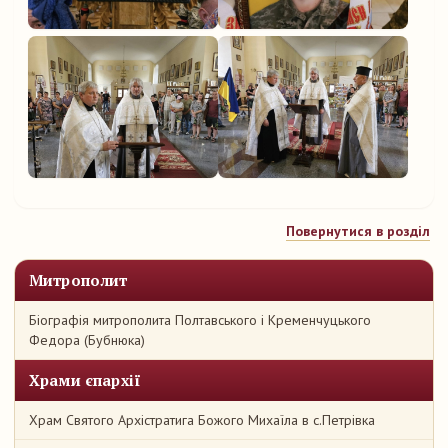
Повернутися в розділ
Митрополит
Біографія митрополита Полтавського і Кременчуцького
Федора (Бубнюка)
Храми єпархії
Храм Святого Архістратига Божого Михаїла в с.Петрівка