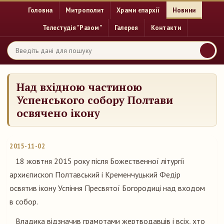
Головна
Митрополит
Храми єпархії
Новини
Телестудія "Разом"
Галерея
Контакти
Над вхідною частиною
Успенського собору Полтави
освячено ікону
2015-11-02
18 жовтня 2015 року після Божественної літургії
архиєпископ Полтавський і Кременчуцький Федір
освятив ікону Успіння Пресвятої Богородиці над входом
в собор.
Владика відзначив грамотами жертводавців і всіх, хто