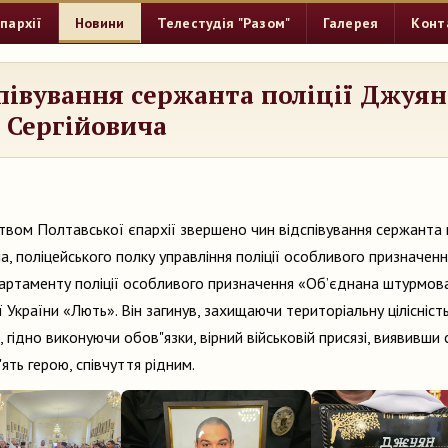
пархії
Новини
Телестудія "Разом"
Галерея
Конт
півування сержанта поліції Джуян
 Сергійовича
твом Полтавської єпархії звершено чин відспівування сержанта 
а, поліцейського полку управління поліції особливого
призначенн
артаменту поліції особливого призначення «Об’єднана штурмов
ї України «Лють». Він загинув, захищаючи територіальну цілісніс
 гідно виконуючи обов"язки, вірний військовій присязі, виявивши ст
"ять герою, співчуття рідним.