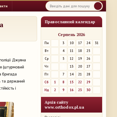
акти
Православний календар
а
Серпень 2026
Пн
3
10
17
24
31
Вт
4
11
18
25
Ср
5
12
19
26
поліції Джуяна
я (штурмовий
Чт
6
13
20
27
а бригада
Пт
7
14
21
28
ть та держаний
Сб
1
8
15
22
29
ійкість і
Нд
2
9
16
23
30
Архів сайту
www.orthodox.pl.ua