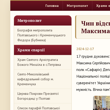
Головна
Митрополит
Храми є
Митрополит
Чин відс
Максима
Біографія митрополита
Полтавського і Кременчуцького
Федора (Бубнюка)
2024-12-17
Храми єпархії
17 грудня духовенс
Храм Святого Архістратига
Максима Сергійович
Божого Михаїла в с.Петрівка
полк «Сафарі») Деп
Свято-Миколаївський
Національної поліці
кафедральний собор м.
суверенітет України,
Кременчука
мужність. Вічна пам
Церква Покрови Пресвятої
Богородиці у Полтаві
Список парафій Полтавської