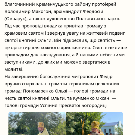
благочинний Кременчуцького району протоієрей
Володимир Макогон, архімандрит Феодосій
(Овчарук), а також духовенство Полтавської єпархії.
Під час проповіді владика привітав громаду з
храмовим святом і звернув увагу на життєвий подвиг
святої княгині Ольги. Він підкреслив, що святість —
це орієнтир для кожного християнина. Святі є не лише
прикладом для наслідування, а й нашими небесними
заступниками, до яких ми можемо звертатися в
молитві.
На завершення богослужіння митрополит Федір
вручив єпархіальні грамоти керівникам церковних
громад: Пономаренко Ользі — голові громади на
честь святої княгині Ольги, та Кучменко Оксані —
голові громади Успіння Пресвятої Богородиці