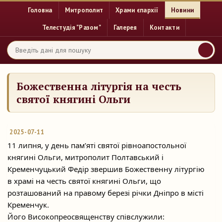
Головна
Митрополит
Храми єпархії
Новини
Телестудія "Разом"
Галерея
Контакти
Божественна літургія на честь
святої княгині Ольги
2025-07-11
11 липня, у день пам’яті святої рівноапостольної
княгині Ольги, митрополит Полтавський і
Кременчуцький Федір звершив Божественну літургію
в храмі на честь святої
княгині Ольги, що
розташований на правому березі річки Дніпро в місті
Кременчук.
Його Високопреосвященству співслужили: