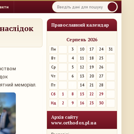
акти
Православний календар
внаслідок
Серпень 2026
Пн
3
10
17
24
31
Вт
4
11
18
25
Ср
5
12
19
26
енством
Чт
6
13
20
27
ідок
’ятний меморіал.
Пт
7
14
21
28
Сб
1
8
15
22
29
Нд
2
9
16
23
30
Архів сайту
www.orthodox.pl.ua