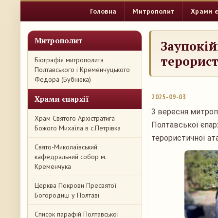
Головна
Митрополит
Храми є
Митрополит
Заупокій
терорист
Біографія митрополита
Полтавського і Кременчуцького
Федора (Бубнюка)
2025-09-03
Храми єпархії
3 вересня митроп
Храм Святого Архістратига
Полтавської єпарх
Божого Михаїла в с.Петрівка
терористичної ата
Свято-Миколаївський
кафедральний собор м.
Кременчука
Церква Покрови Пресвятої
Богородиці у Полтаві
Список парафій Полтавської