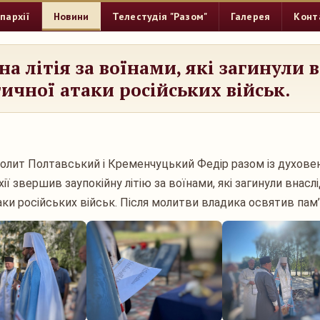
пархії
Новини
Телестудія "Разом"
Галерея
Конт
на літія за воїнами, які загинули 
ичної атаки російських військ.
олит Полтавський і Кременчуцький Федір разом із духов
ії звершив заупокійну літію за воїнами, які загинули внасл
ки російських військ. Після молитви владика освятив пам