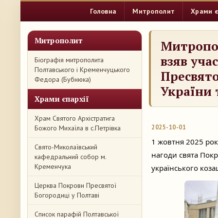
Головна
Митрополит
Храми є
Митрополит
Митропо
взяв уча
Біографія митрополита
Полтавського і Кременчуцького
Пресвято
Федора (Бубнюка)
України 
Храми єпархії
Храм Святого Архістратига
2025-10-01
Божого Михаїла в с.Петрівка
1 жовтня 2025 рок
Свято-Миколаївський
нагоди свята Покр
кафедральний собор м.
Кременчука
українського коза
Церква Покрови Пресвятої
Богородиці у Полтаві
Список парафій Полтавської