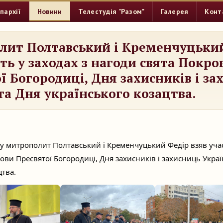
пархії
Новини
Телестудія "Разом"
Галерея
Конт
лит Полтавський і Кременчуцьки
сть у заходах з нагоди свята Покро
ї Богородиці, Дня захисників і за
та Дня українського козацтва.
у митрополит Полтавський і Кременчуцький Федір взяв учас
ови Пресвятої Богородиці, Дня захисників і захисниць Укра
цтва.