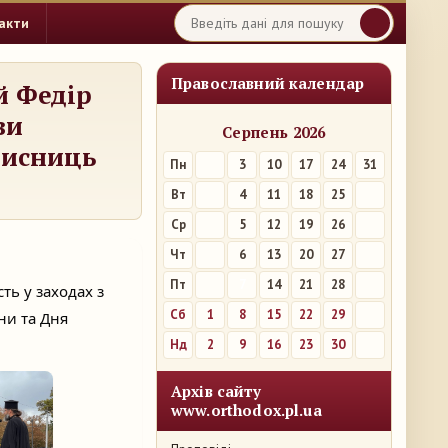
акти
Православний календар
й Федір
ви
Серпень 2026
хисниць
Пн
3
10
17
24
31
Вт
4
11
18
25
Ср
5
12
19
26
Чт
6
13
20
27
Пт
7
14
21
28
ть у заходах з
Сб
1
8
15
22
29
їни та
Дня
Нд
2
9
16
23
30
Архів сайту
www.orthodox.pl.ua