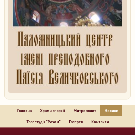
Головна
Храми єпархії
Митрополит
Новини
Телестудія "Разом"
Галерея
Контакти