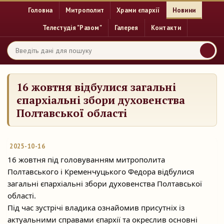
Головна
Митрополит
Храми єпархії
Новини
Телестудія "Разом"
Галерея
Контакти
16 жовтня відбулися загальні
єпархіальні збори духовенства
Полтавської області
2025-10-16
16 жовтня під головуванням митрополита
Полтавського і Кременчуцького Федора відбулися
загальні єпархіальні збори духовенства Полтавської
області.
Під час зустрічі
владика ознайомив присутніх із
актуальними справами єпархії та окреслив основні