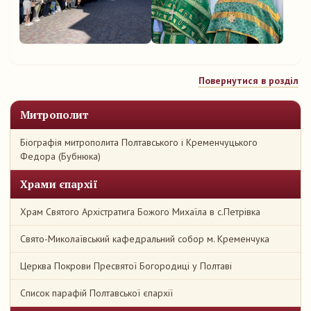
Повернутися в розділ
Митрополит
Біографія митрополита Полтавського і Кременчуцького
Федора (Бубнюка)
Храми єпархії
Храм Святого Архістратига Божого Михаїла в с.Петрівка
Свято-Миколаївський кафедральний собор м. Кременчука
Церква Покрови Пресвятої Богородиці у Полтаві
Список парафій Полтавської єпархії