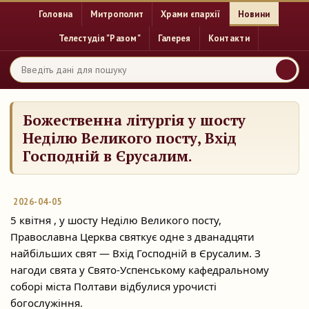
Головна
Митрополит
Храми єпархії
Новини
Телестудія "Разом"
Галерея
Контакти
Божественна літургія у шосту
Неділю Великого посту, Вхід
Господній в Єрусалим.
2026-04-05
5 квітня , у шосту Неділю Великого посту,
Православна Церква святкує одне з дванадцяти
найбільших свят — Вхід Господній в Єрусалим. З
нагоди свята у Свято-Успенському кафедральному
соборі міста Полтави відбулися урочисті
богослужіння.