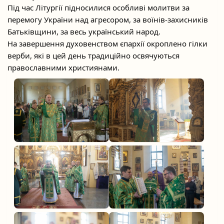
Під час Літургії підносилися особливі молитви за
перемогу України над агресором, за воїнів-захисників
Батьківщини, за весь український народ.
На завершення духовенством єпархії окроплено гілки
верби, які в цей день традиційно освячуються
православними християнами.