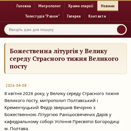
Головна
Митрополит
Храми єпархії
Новини
Телестудія "Разом"
Галерея
Контакти
Божественна літургія у Велику
середу Страсного тижня Великого
посту
2026-04-08
8 квітня 2026 року, у Велику середу Страсного тижня
Великого посту, митрополит Полтавський і
Кременчуцький Федір звершив Вечірню з
Божественною Літургією Ранішосвячених Дарів у
кафедральному соборі Успіння Пресвятої Богородиці
м. Полтава.