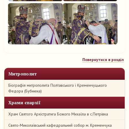
Повернутися в розділ
Митрополит
Біографія митрополита Полтавського і Кременчуцького
Федора (Бубнюка)
Храми єпархії
Храм Святого Архістратига Божого Михаїла в с.Петрівка
Свято-Миколаївський кафедральний собор м. Кременчука