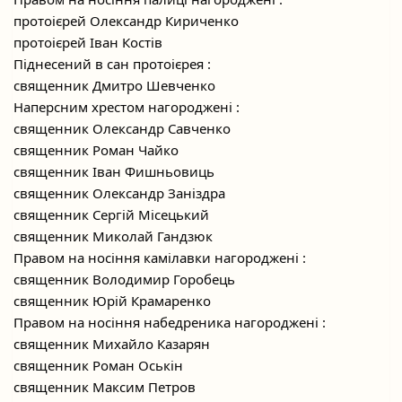
протоієрей Олександр Кириченко
протоієрей Іван Костів
Піднесений в сан протоієрея :
священник Дмитро Шевченко
Наперсним хрестом нагороджені :
священник Олександр Савченко
священник Роман Чайко
священник Іван Фишньовиць
священник Олександр Заніздра
священник Сергій Місецький
священник Миколай Гандзюк
Правом на носіння камілавки нагороджені :
священник Володимир Горобець
священник Юрій Крамаренко
Правом на носіння набедреника нагороджені :
священник Михайло Казарян
священник Роман Оськін
священник Максим Петров