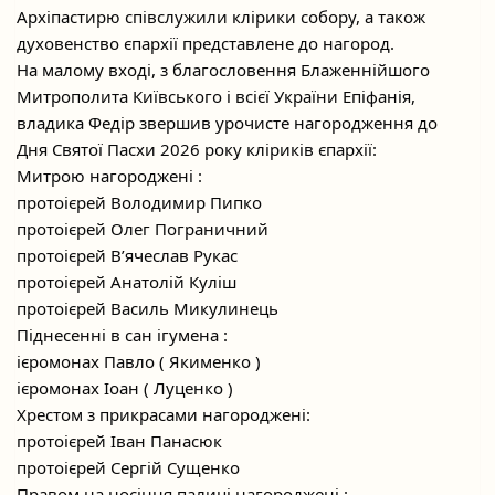
Архіпастирю співслужили клірики собору, а також
духовенство єпархії представлене до нагород.
На малому вході, з благословення Блаженнійшого
Митрополита Київського і всієї України Епіфанія,
владика Федір звершив урочисте нагородження до
Дня Святої Пасхи 2026 року кліриків єпархії:
Митрою нагороджені :
протоієрей Володимир Пипко
протоієрей Олег Пограничний
протоієрей В’ячеслав Рукас
протоієрей Анатолій Куліш
протоієрей Василь Микулинець
Піднесенні в сан ігумена :
ієромонах Павло ( Якименко )
ієромонах Іоан ( Луценко )
Хрестом з прикрасами нагороджені:
протоієрей Іван Панасюк
протоієрей Сергій Сущенко
Правом на носіння палиці нагороджені :