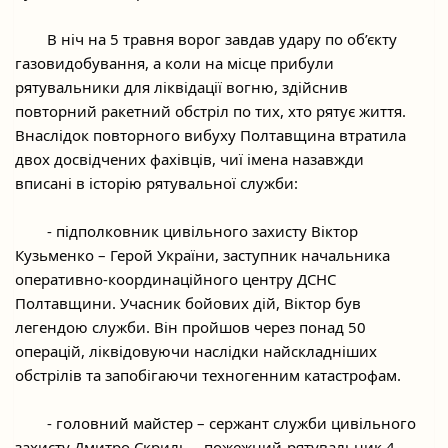
	В ніч на 5 травня ворог завдав удару по об’єкту 
газовидобування, а коли на місце прибули 
рятувальники для ліквідації вогню, здійснив 
повторний ракетний обстріл по тих, хто рятує життя. 
Внаслідок повторного вибуху Полтавщина втратила 
двох досвідчених фахівців, чиї імена назавжди 
вписані в історію рятувальної служби:
	- підполковник цивільного захисту Віктор 
Кузьменко – Герой України, заступник начальника 
оперативно-координаційного центру ДСНС 
Полтавщини. Учасник бойових дій, Віктор був 
легендою служби. Він пройшов через понад 50 
операцій, ліквідовуючи наслідки найскладніших 
обстрілів та запобігаючи техногенним катастрофам.
	- головний майстер – сержант служби цивільного 
захисту Дмитро Скриль – пожежний-рятувальник 4 