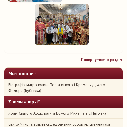
Повернутися в розділ
Митрополит
Біографія митрополита Полтавського і Кременчуцького
Федора (Бубнюка)
Храми єпархії
Храм Святого Архістратига Божого Михаїла в с.Петрівка
Свято-Миколаївський кафедральний собор м. Кременчука