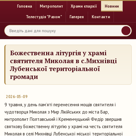
Головна
Митрополит
Храми єпархії
Новини
Телестудія "Разом"
Галерея
Контакти
Божественна літургія у храмі
святителя Миколая в с.Михнівці
Лубенської територіальної
громади
2026-05-09
9 травня, у день пам’яті перенесення мощів святителя і
чудотворця Миколая з Мир Лікійських до міста Бар,
митрополит Полтавський і Кременчуцький Федір звершив
святкову Божественну літургію у храмі на честь святителя
Миколая в селі Михнівці Лубенської міської територіальної