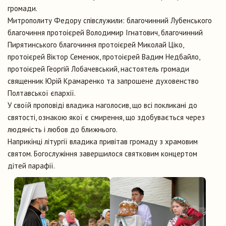
громади.
Митрополиту Федору співслужили: благочинний Лубенського
благочиння протоієрей Володимир Ігнатович, благочинний
Пирятинського благочиння протоієрей Миколай Ціко,
протоієрей Віктор Семенюк, протоієрей Вадим Недбайло,
протоієрей Георгій Лобачевський, настоятель громади
священник Юрій Крамаренко та запрошене духовенство
Полтавської єпархії.
У своїй проповіді владика наголосив, що всі покликані до
святості, ознакою якої є смирення, що здобувається через
людяність і любов до ближнього.
Наприкінці літургії владика привітав громаду з храмовим
святом. Богослужіння завершилося святковим концертом
дітей парафії.