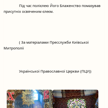
		Під час полієлею Його Блаженство помазував 
присутніх освяченим єлеєм.
		( За матеріалами Пресслужби Київської 
Митрополії
		Української Православної Церкви (ПЦУ))