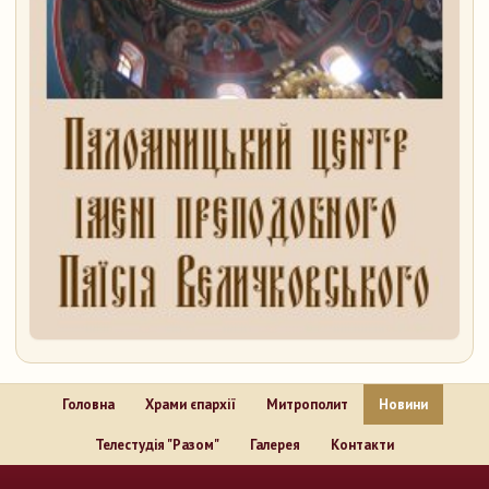
Головна
Храми єпархії
Митрополит
Новини
Телестудія "Разом"
Галерея
Контакти