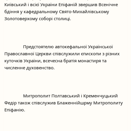
Київський і всієї України Епіфаній звершив Всенічне 
бдіння у кафедральному Свято-Михайлівському 
Золотоверхому соборі столиці.
		Предстоятелю автокефальної Української 
Православної Церкви співслужили єпископи з різних 
куточків України, всечесна братія монастиря та 
численне духовенство.
		Митрополит Полтавський і Кременчуцький 
Федір також співслужив Блаженнійшрму Митрополиту 
Епіфанію.