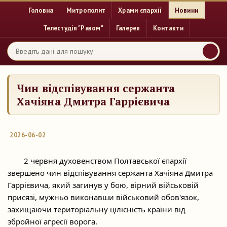
Головна
Митрополит
Храми єпархії
Новини
Телестудія "Разом"
Галерея
Контакти
Чин відспівування сержанта
Хачіяна Дмитра Гаррієвича
2026-06-02
	2 червня духовенством Полтавської єпархії 
звершено чин відспівування сержанта Хачіяна Дмитра 
Гаррієвича, який загинув у бою, вірний військовій 
присязі, мужньо виконавши військовий обов'язок, 
захищаючи територіальну цілісність країни від 
збройної агресії ворога.