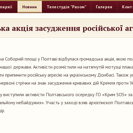
пархії
Новини
Телестудія "Разом"
Галерея
Конт
ка акція засудження російської аг
на Соборній площі у Полтаві відбулася громадська акція, якою п
 нашої держави. Активісти розмістили на натягнутій мотузці плак
ти припинити російську агресію на українському Донбасі. Також у
червоні стрічки на знак засудження кривавих дій Кремля проти У
у виступили активісти Полтавського осередку ГО «Крим SOS» за
льйону небайдужих». Участь у заході взяв архієпископ Полтавсь
ір.