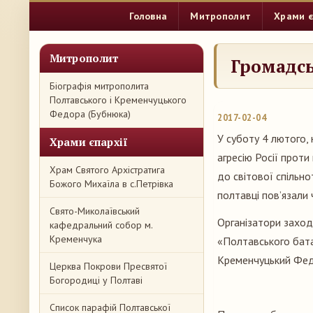
Головна
Митрополит
Храми є
Митрополит
Громадсь
Біографія митрополита
Полтавського і Кременчуцького
Федора (Бубнюка)
2017-02-04
У суботу 4 лютого, 
Храми єпархії
агресію Росії проти
Храм Святого Архістратига
до світової спільно
Божого Михаїла в с.Петрівка
полтавці пов’язали 
Свято-Миколаївський
Організатори заход
кафедральний собор м.
Кременчука
«Полтавського бата
Кременчуцький Фед
Церква Покрови Пресвятої
Богородиці у Полтаві
Список парафій Полтавської