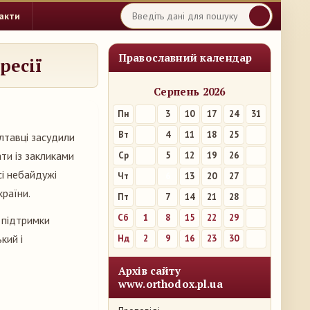
акти
Православний календар
ресії
Серпень 2026
Пн
3
10
17
24
31
Вт
4
11
18
25
олтавці засудили
ати із закликами
Ср
5
12
19
26
сі небайдужі
Чт
6
13
20
27
країни.
Пт
7
14
21
28
Сб
1
8
15
22
29
 підтримки
кий і
Нд
2
9
16
23
30
Архів сайту
www.orthodox.pl.ua