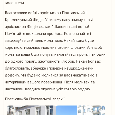
волонтери.
Благословив воїнів архієпископ Полтавський і
Кременчуцький Федір. У своєму напутньому слові
архієпископ Федір сказав: "Шановні наші воїни!
Пам'ятайте щохвилини про Бога. Розпочинайте і
завершуйте свій день молитвою. Нехай вона буде
короткою, можливо мовлена своїми словами. Але щоб
молитва ваша була почута, намагайтеся проявляти один
до одного повагу, жертовність і любов. Нехай Бог вас
благословить, збереже і поверне неушкодженими
додому. Ми будемо молитися за вас і чекатимемо з
нетерпінням вашого повернення". Після молитви та
настанови, владика окропив усіх святою водою.
Прес-служба Полтавської єпархії