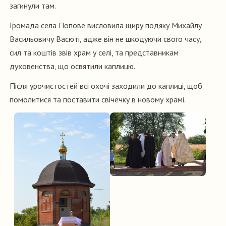
загинули там.
Громада села Попове висловила щиру подяку Михайлу
Васильовичу Васюті, адже він не шкодуючи свого часу,
сил та коштів звів храм у селі, та представникам
духовенства, що освятили каплицю.
Після урочистостей всі охочі заходили до каплиці, щоб
помолитися та поставити свічечку в новому храмі.