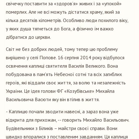
свічечку поставити за «здоров’я» живих і за «упокой»
померлих. Але не всі можуть дістатися храму, який за
кілька десятків кілометрів. Особливо люди похилого віку,
у яких душа тягнеться до Бога, а фізично їм важко
дібратися до церкви.
Світ не без добрих людей, тому тепер цю проблему
вирішено у селі Попове. 16 серпня 2014 року відбулося
освячення каплиці святителя Василія Великого. Вона
побудована в пам'ять Небесної сотні та всіх загиблих
героїв, які віддали своє життя, за волю та незалежність
України. Це ідея голови ФГ «Козубівське» Михайла
Васильовича Васюти яку він втілив в життя.
- Каплицю почали зводити навесні, а зараз вона уже
відкрита для прихожан, -- говорить Михайло Васильович.
Будівельники з Біликів – майстри своєї справи. Вони
швидко впоралися з поставленим завданням. Ця каплиця