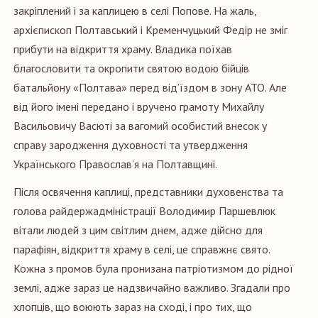
закріплений і за каплицею в селі Попове. На жаль,
архієпископ Полтавський і Кременчуцький Федір не зміг
прибути на відкриття храму. Владика поїхав
благословити та окропити святою водою бійців
батальйону «Полтава» перед від’їздом в зону АТО. Але
від його імені передано і вручено грамоту Михайлу
Васильовичу Васюті за вагомий особистий внесок у
справу зародження духовності та утвердження
Українського Православ’я на Полтавщині.
Після освячення каплиці, представники духовенства та
голова райдержадміністрації Володимир Паршевлюк
вітали людей з цим світлим днем, адже дійсно для
парафіян, відкриття храму в селі, це справжнє свято.
Кожна з промов була пронизана патріотизмом до рідної
землі, адже зараз це надзвичайно важливо. Згадали про
хлопців, що воюють зараз на сході, і про тих, що