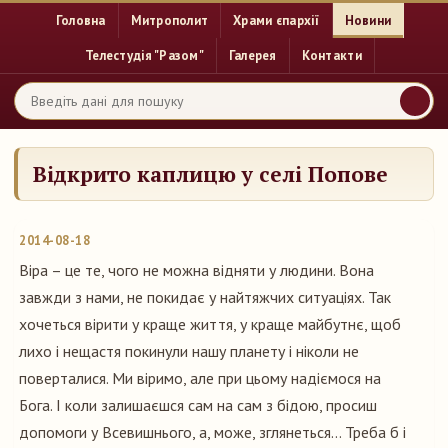
Головна
Митрополит
Храми єпархії
Новини
Телестудія "Разом"
Галерея
Контакти
Відкрито каплицю у селі Попове
2014-08-18
Віра – це те, чого не можна відняти у людини. Вона
завжди з нами, не покидає у найтяжчих ситуаціях. Так
хочеться вірити у краще життя, у краще майбутнє, щоб
лихо і нещастя покинули нашу планету і ніколи не
поверталися. Ми віримо, але при цьому надіємося на
Бога. І коли залишаєшся сам на сам з бідою, просиш
допомоги у Всевишнього, а, може, зглянеться… Треба б і