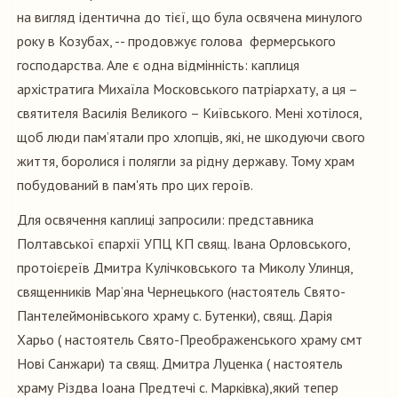
на вигляд ідентична до тієї, що була освячена минулого
року в Козубах, -- продовжує голова фермерського
господарства. Але є одна відмінність: каплиця
архістратига Михаїла Московського патріархату, а ця –
святителя Василія Великого – Київського. Мені хотілося,
щоб люди пам’ятали про хлопців, які, не шкодуючи свого
життя, боролися і полягли за рідну державу. Тому храм
побудований в пам'ять про цих героїв.
Для освячення каплиці запросили: представника
Полтавської єпархії УПЦ КП свящ. Івана Орловського,
протоієреїв Дмитра Кулічковського та Миколу Улинця,
священників Мар’яна Чернецького (настоятель Свято-
Пантелеймонівського храму с. Бутенки), свящ. Дарія
Харьо ( настоятель Свято-Преображенського храму смт
Нові Санжари) та свящ. Дмитра Луценка ( настоятель
храму Різдва Іоана Предтечі с. Марківка),який тепер