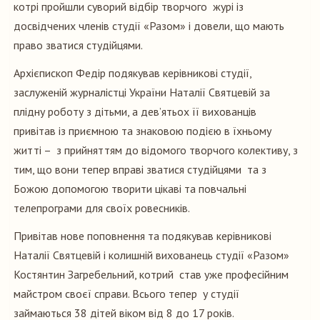
котрі пройшли суворий відбір творчого журі із
досвідчених членів студії «Разом» і довели, що мають
право зватися студійцями.
Архієпископ Федір подякував керівникові студії,
заслуженій журналістці України Наталії Святцевій за
плідну роботу з дітьми, а дев’ятьох її вихованців
привітав із приємною та знаковою подією в їхньому
житті – з прийняттям до відомого творчого колективу, з
тим, що вони тепер вправі зватися студійцями та з
Божою допомогою творити цікаві та повчальні
телепрограми для своїх ровесників.
Привітав нове поповнення та подякував керівникові
Наталії Святцевій і колишній вихованець студії «Разом»
Костянтин Загребельний, котрий став уже професійним
майстром своєї справи. Всього тепер у студії
займаються 38 дітей віком від 8 до 17 років.