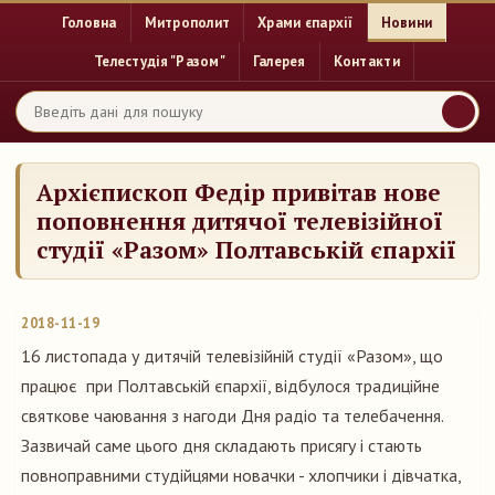
Головна
Митрополит
Храми єпархії
Новини
Телестудія "Разом"
Галерея
Контакти
Архієпископ Федір привітав нове
поповнення дитячої телевізійної
студії «Разом» Полтавській єпархії
2018-11-19
16 листопада у дитячій телевізійній студії «Разом», що
працює при Полтавській єпархії, відбулося традиційне
святкове чаювання з нагоди Дня радіо та телебачення.
Зазвичай саме цього дня складають присягу і стають
повноправними студійцями новачки - хлопчики і дівчатка,