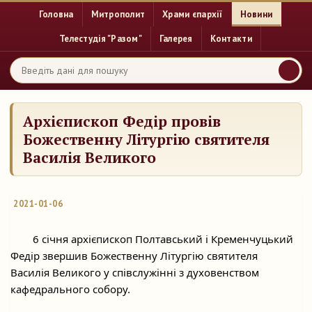
Головна
Митрополит
Храми єпархії
Новини
Телестудія "Разом"
Галерея
Контакти
Архієпископ Федір провів
Божественну Літургію святителя
Василія Великого
2021-01-06
	6 січня архієпископ Полтавський і Кременчуцький 
Федір звершив Божественну Літургію святителя 
Василія Великого у співслужінні з духовенством 
кафедрального собору.