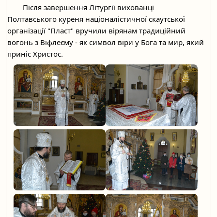
	Після завершення Літургії вихованці 
Полтавського куреня націоналістичної скаутської 
організації "Пласт" вручили вірянам традиційний 
вогонь з Віфлеєму - як символ віри у Бога та мир, який 
приніс Христос.