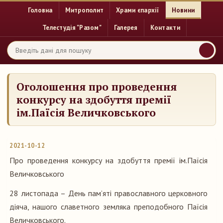
Головна
Митрополит
Храми єпархії
Новини
Телестудія "Разом"
Галерея
Контакти
Оголошення про проведення
конкурсу на здобуття премії
ім.Паїсія Величковського
2021-10-12
Про проведення конкурсу на здобуття премії ім.Паїсія
Величковського
28 листопада – День пам’яті православного церковного
діяча, нашого славетного земляка преподобного Паїсія
Величковського.