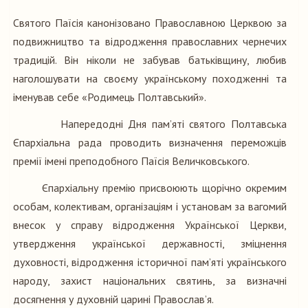
Святого Паїсія канонізовано Православною Церквою за
подвижництво та відродження православних чернечих
традицій. Він ніколи не забував батьківщину, любив
наголошувати на своєму українському походженні та
іменував себе «Родимець Полтавський».
Напередодні Дня пам’яті святого Полтавська
Єпархіальна рада проводить визначення переможців
премії імені преподобного Паїсія Величковського.
Єпархіальну премію присвоюють щорічно окремим
особам, колективам, організаціям і установам за вагомий
внесок у справу відродження Української Церкви,
утвердження української державності, зміцнення
духовності, відродження історичної пам’яті українського
народу, захист національних святинь, за визначні
досягнення у духовній царині Православ’я.