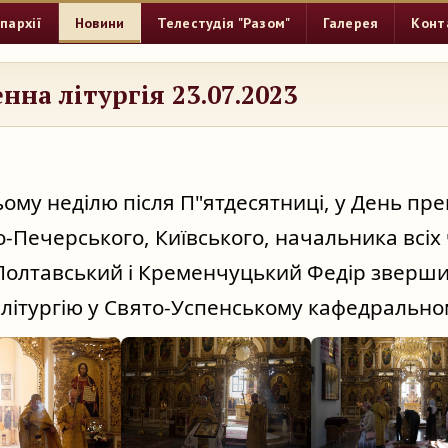
пархії
Новини
Телестудія "Разом"
Галерея
Конт
нна літургія 23.07.2023
ьому неділю після П"ятдесятниці, у День пре
-Печерського, Київського, начальника всіх ч
олтавський і Кременчуцький Федір зверши
літургію у Свято-Успенському кафедральном