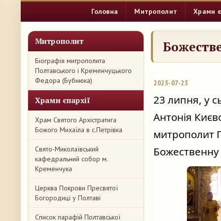
Головна
Митрополит
Храми є
Митрополит
Божестве
Біографія митрополита
Полтавського і Кременчуцького
Федора (Бубнюка)
2023-07-23
23 липня, у с
Храми єпархії
Антонія Києво
Храм Святого Архістратига
Божого Михаїла в с.Петрівка
митрополит П
Свято-Миколаївський
Божественну 
кафедральний собор м.
Кременчука
Церква Покрови Пресвятої
Богородиці у Полтаві
Список парафій Полтавської