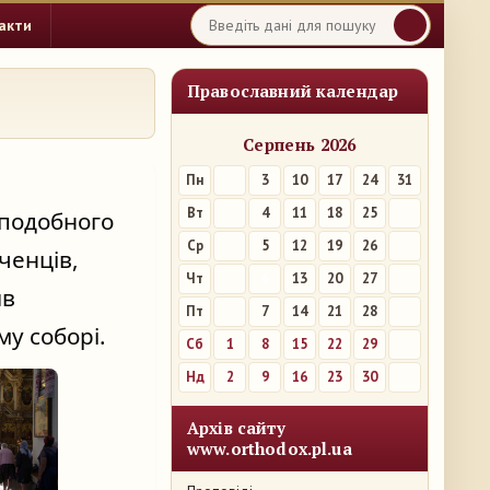
акти
Православний календар
Серпень 2026
Пн
3
10
17
24
31
Вт
4
11
18
25
подобного 
Ср
5
12
19
26
енців, 
Чт
6
13
20
27
в 
Пт
7
14
21
28
у соборі.
Сб
1
8
15
22
29
Нд
2
9
16
23
30
Архів сайту
www.orthodox.pl.ua