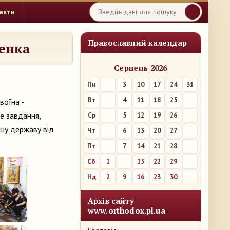
акти
Православний календар
ченка
Серпень 2026
Пн
3
10
17
24
31
Вт
4
11
18
25
воїна -
е завдання,
Ср
5
12
19
26
ашу державу від
Чт
6
13
20
27
Пт
7
14
21
28
Сб
1
8
15
22
29
Нд
2
9
16
23
30
Архів сайту
www.orthodox.pl.ua