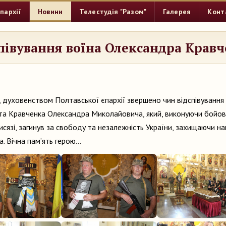
пархії
Новини
Телестудія "Разом"
Галерея
Конт
півування воїна Олександра Крав
, духовенством Полтавської єпархії звершено чин відспівування 
а Кравченка Олександра Миколайовича, який, виконуючи бойов
рисязі, загинув за свободу та незалежність України, захищаючи н
а. Вічна пам’ять герою…