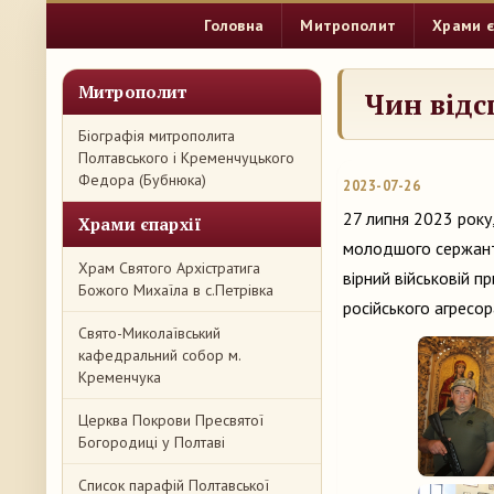
Головна
Митрополит
Храми є
Митрополит
Чин відс
Біографія митрополита
Полтавського і Кременчуцького
Федора (Бубнюка)
2023-07-26
27 липня 2023 року
Храми єпархії
молодшого сержант
Храм Святого Архістратига
вірний військовій п
Божого Михаїла в с.Петрівка
російського агресор
Свято-Миколаївський
кафедральний собор м.
Кременчука
Церква Покрови Пресвятої
Богородиці у Полтаві
Список парафій Полтавської