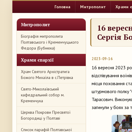
Головна
Митрополит
Храми є
Митрополит
16 верес
Сергія Б
Біографія митрополита
Полтавського і Кременчуцького
Федора (Бубнюка)
2023-09-16
Храми єпархії
16 вересня 2023 рок
Храм Святого Архістратига
відспівування воїн
Божого Михаїла в с.Петрівка
місця поховання ст
Свято-Миколаївський
штурмового полку "
кафедральний собор м.
Тарасович. Виконуюч
Кременчука
загинули у боях за 
Церква Покрови Пресвятої
Богородиці у Полтаві
Список парафій Полтавської