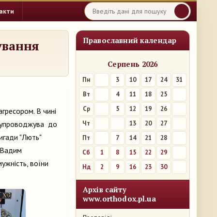
акти
Православний календар
ування
Серпень 2026
Пн
3
10
17
24
31
Вт
4
11
18
25
Ср
5
12
19
26
агресором. В чині
й супроводжува до
Чт
6
13
20
27
игади "Лють"
Пт
7
14
21
28
в Вадим
Сб
1
8
15
22
29
 мужність, воїни
Нд
2
9
16
23
30
Архів сайту
www.orthodox.pl.ua