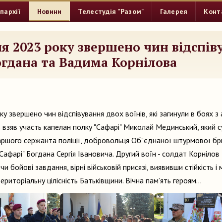
пархії
Новини
Телестудія "Разом"
Галерея
Конт
ня 2023 року звершено чин відспів
огдана та Вадима Корнілова
у звершено чин відспівування двох воїнів, які загинули в боях з 
ів взяв участь капелан полку "Сафарі" Миколай Мединський, яки
аршого сержанта поліції, добровольця Об"єднаної штурмової бр
Сафарі" Богдана Сергія Івановича. Другий воїн - солдат Корніло
и бойові завдання, вірні військовій присязі, виявивши
стійкість і
територіальну цілісність Батьківщини. Вічна пам’ять героям…