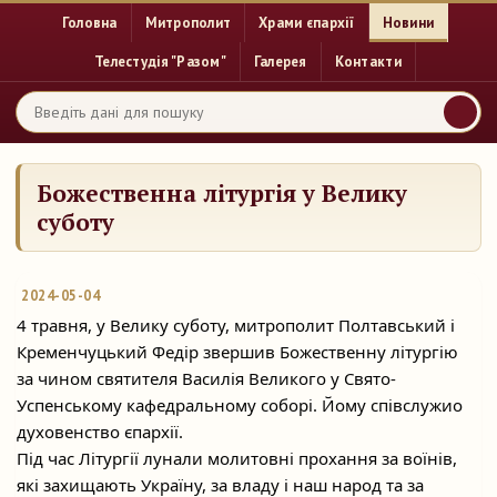
Головна
Митрополит
Храми єпархії
Новини
Телестудія "Разом"
Галерея
Контакти
Божественна літургія у Велику
суботу
2024-05-04
4 травня, у Велику суботу, митрополит Полтавський і
Кременчуцький Федір звершив Божественну літургію
за чином святителя Василія Великого у Свято-
Успенському кафедральному соборі. Йому співслужио
духовенство єпархії.
Під час Літургії лунали молитовні прохання за воїнів,
які захищають Україну, за владу і наш народ та за