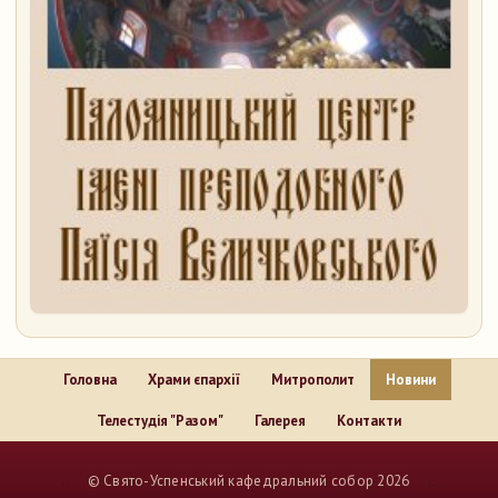
Головна
Храми єпархії
Митрополит
Новини
Телестудія "Разом"
Галерея
Контакти
..
© Свято-Успенський кафедральний собор 2026
..