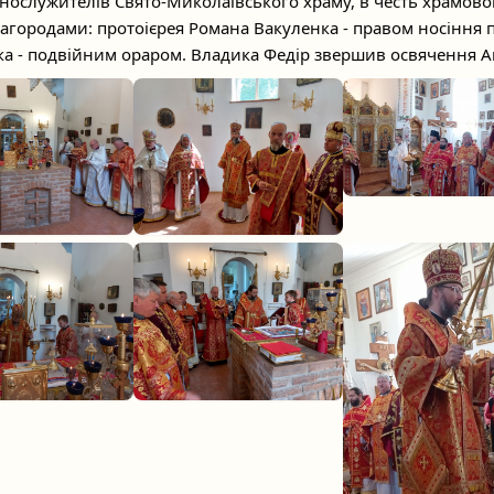
ослужителів Свято-Миколаївського храму, в честь храмовог
городами: протоієрея Романа Вакуленка - правом носіння п
а - подвійним ораром. Владика Федір звершив освячення А