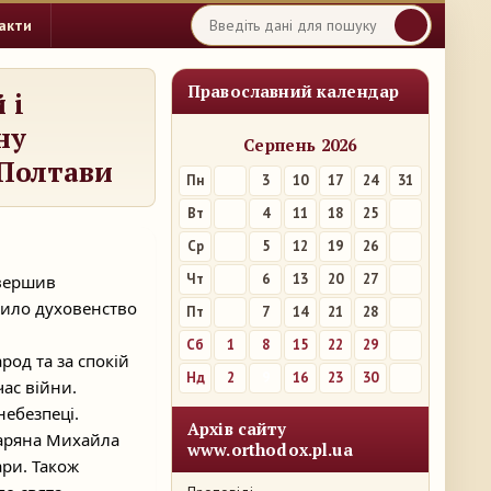
акти
Православний календар
 і
ну
Серпень 2026
.Полтави
Пн
3
10
17
24
31
Вт
4
11
18
25
Ср
5
12
19
26
Чт
6
13
20
27
звершив
жило духовенство
Пт
7
14
21
28
Сб
1
8
15
22
29
род та за спокій
Нд
2
9
16
23
30
час війни.
небезпеці.
Архів сайту
заряна Михайла
www.orthodox.pl.ua
ри. Також