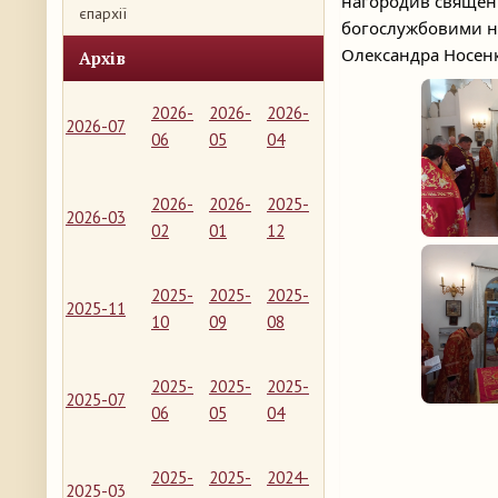
нагородив священн
єпархії
богослужбовими на
Олександра Носенк
Архів
2026-
2026-
2026-
2026-07
06
05
04
2026-
2026-
2025-
2026-03
02
01
12
2025-
2025-
2025-
2025-11
10
09
08
2025-
2025-
2025-
2025-07
06
05
04
2025-
2025-
2024-
2025-03