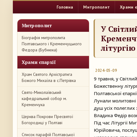
Головна
Митрополит
Храми є
Митрополит
У Світли
Кременч
Біографія митрополита
Полтавського і Кременчуцького
літургію
Федора (Бубнюка)
Храми єпархії
2024-05-09
Храм Святого Архістратига
9 травня, у Світл
Божого Михаїла в с.Петрівка
Божественну літур
Свято-Миколаївський
Полтавської єпархії
кафедральний собор м.
Лунали молитовні п
Кременчука
душ усіх полеглих 
Владика Федір возн
Церква Покрови Пресвятої
Під час
Літургії М
Богородиці у Полтаві
Юрійовича, послу
Список парафій Полтавської