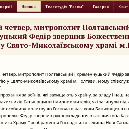
пархії
Новини
Телестудія "Разом"
Галерея
Конт
й четвер, митрополит Полтавський
уцький Федір звершив Божествен
 у Свято-Миколаївському храмі м
ий четвер, митрополит Полтавський і Кременчуцький Федір 
гію у Свято-Миколаївському храмі м.Полтави. Йому співслу
.
рохання за воїнів, які захищають Україну, за владу і наш на
захисників Батьківщини і мирних жителів, які загинули під 
іс особливу молитву до Господа в час, коли Батьківщина в 
итрополит Федір звершив рукопокладення в сан диякона Ка
шника Храму Преображення Господнього селища Нові Санжа